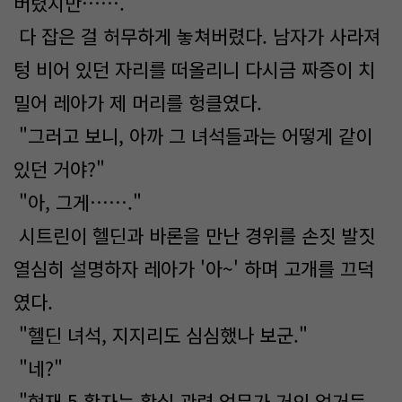
버렸지만……."
다 잡은 걸 허무하게 놓쳐버렸다. 남자가 사라져
텅 비어 있던 자리를 떠올리니 다시금 짜증이 치
밀어 레아가 제 머리를 헝클였다.
"그러고 보니, 아까 그 녀석들과는 어떻게 같이
있던 거야?"
"아, 그게……."
시트린이 헬딘과 바론을 만난 경위를 손짓 발짓
열심히 설명하자 레아가 '아~' 하며 고개를 끄덕
였다.
"헬딘 녀석, 지지리도 심심했나 보군."
"네?"
"현재 5 황자는 황실 관련 업무가 거의 없거든.