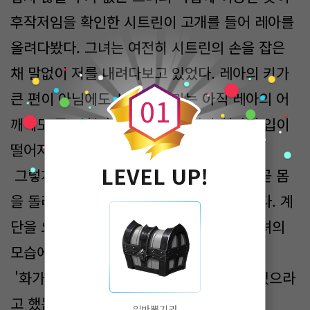
후작저임을 확인한 시트린이 고개를 들어 레아를
올려다봤다. 그녀는 여전히 시트린의 손을 잡은
0
채 말없이 저를 내려다보고 있었다. 레아의 키가
큰 편이 아님에도 시트린의 키는 아직 레아의 어
0
1
깨에도 못 미쳤다. 시트린은 어쩐지 쉽사리 입이
떨어지지 않았다.
LEVEL UP!
그렇게 가만히 시트린을 바라보던 레아는 곧 몸
을 돌려 작은 손을 이끌고 저택으로 들어갔다. 계
단을 오르는 와중에도 한마디 하지 않는 그녀의
모습에 시트린은 어쩔 줄 몰랐다.
'화가 난 걸까? 그야 그렇겠지, 그 자리에 있으라
고 했는데… 분명 실망했을 거야.'
일반뽑기권