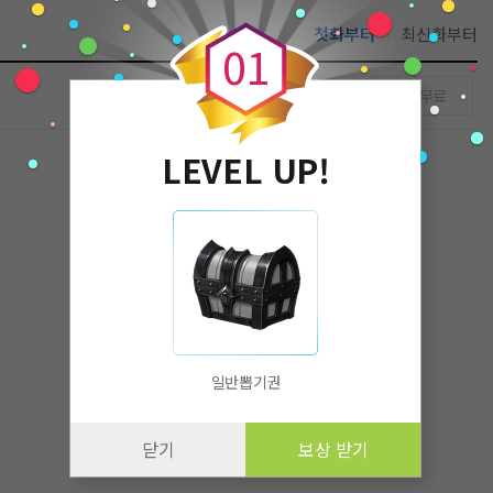
0
첫화부터
최신화부터
0
1
무료
LEVEL UP!
일반뽑기권
닫기
보상 받기