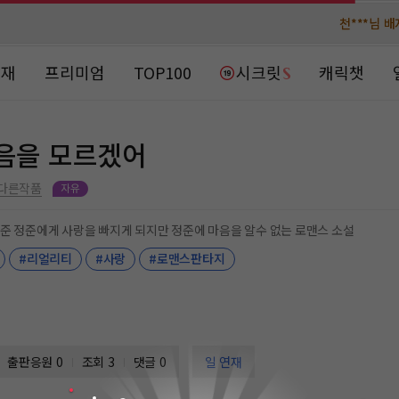
천***님 
천***님 
메**님
메**님
노벨패스
노벨패스
연재
프리미엄
TOP100
시크릿
캐릭챗
주*님 배
주*님 배
주**님 일
주**님 일
마음을 모르겠어
베**님
베**님
노벨패스
노벨패스
 다른작품
레*님 
레*님 
준 정준에게 사랑을 빠지게 되지만 정준에 마음을 알수 없는 로맨스 소설
#리얼리티
#사랑
#로맨스판타지
갈***
갈***
인*님 레
인*님 레
출판응원
0
조회 3
댓글 0
일 연재