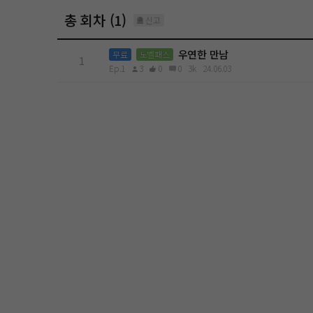
총 회차 (1)
신고
우연한 만남
무료
노벨패스
1
Ep.1
3
0
0
3k
24.06.03