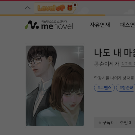
자유연재
패스
나도 내 
콩순이작가
작가의
학창시절 나에게 상처를 
#로맨스
#청순녀
구독 0
추천 0