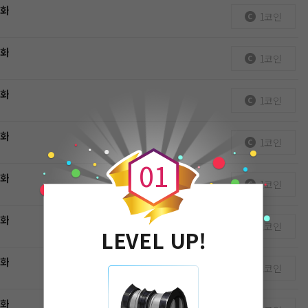
2화
1코인
3화
1코인
4화
1코인
0
5화
1코인
0
1
6화
1코인
7화
1코인
LEVEL UP!
8화
1코인
9화