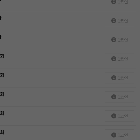
1코인
화
1코인
화
1코인
0화
1코인
1화
1코인
2화
1코인
3화
1코인
4화
1코인