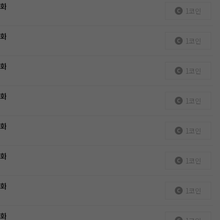
4화
1코인
5화
1코인
6화
1코인
7화
1코인
8화
1코인
9화
1코인
0화
1코인
1화