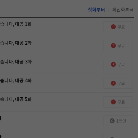
첫화부터
최신화부터
습니다, 대공 1화
무료
습니다, 대공 2화
무료
습니다, 대공 3화
무료
습니다, 대공 4화
무료
습니다, 대공 5화
무료
화
1코인
화