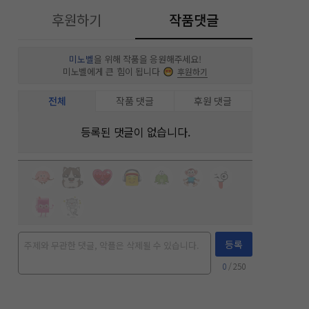
후원하기
작품댓글
미노벨
을 위해 작품을 응원해주세요!
미노벨에게 큰 힘이 됩니다
후원하기
전체
작품 댓글
후원 댓글
등록된 댓글이 없습니다.
등록
0
/ 250