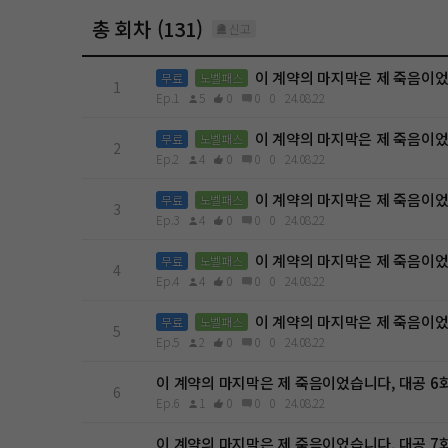
총 회차 (131)
신고
이 계약의 마지막은 제 죽음이었
무료
노벨패스
1
Ep.1
5
0
0
0
24.08.22
이 계약의 마지막은 제 죽음이었
무료
노벨패스
2
Ep.2
4
0
0
0
24.08.22
이 계약의 마지막은 제 죽음이었
무료
노벨패스
3
Ep.3
4
0
0
0
24.08.22
이 계약의 마지막은 제 죽음이었
무료
노벨패스
4
Ep.4
4
0
0
0
24.08.22
이 계약의 마지막은 제 죽음이었
무료
노벨패스
5
Ep.5
2
0
0
0
24.08.22
이 계약의 마지막은 제 죽음이었습니다, 대공 6
6
Ep.6
1
0
0
0
24.08.22
이 계약의 마지막은 제 죽음이었습니다, 대공 7