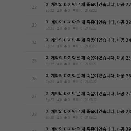
이 계약의 마지막은 제 죽음이었습니다, 대공 2
22
Ep.22
0
0
0
0
24.08.22
이 계약의 마지막은 제 죽음이었습니다, 대공 2
23
Ep.23
0
0
0
0
24.08.22
이 계약의 마지막은 제 죽음이었습니다, 대공 2
24
Ep.24
0
0
0
0
24.08.22
이 계약의 마지막은 제 죽음이었습니다, 대공 2
25
Ep.25
0
0
0
0
24.08.22
이 계약의 마지막은 제 죽음이었습니다, 대공 2
26
Ep.26
0
0
0
0
24.08.22
이 계약의 마지막은 제 죽음이었습니다, 대공 2
27
Ep.27
0
0
0
0
24.08.22
이 계약의 마지막은 제 죽음이었습니다, 대공 2
28
Ep.28
0
0
0
0
24.08.22
이 계약의 마지막은 제 죽음이었습니다, 대공 2