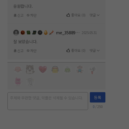
응원합니다.
좋아요
(
0
)
댓글
신고
차단
me_358891154
2025.05.31
잘 보았습니다.
좋아요
(
0
)
댓글
신고
차단
등록
0
/ 250