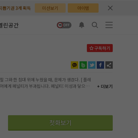
배지뽑기권 3개 획득
배지뽑기권 3개 획득
미션보기
아이템
체험권 3일 획득
체험권 3일 획득
열린공간
지뽑기권 1개 획득
지뽑기권 1개 획득
반뽑기권 2개 획득
반뽑기권 2개 획득
체험권 1일 획득
체험권 1일 획득
무료쿠폰 4개 획득
무료쿠폰 4개 획득
희대의 폭군으로 소문난 대제국 황제와 결혼식 첫날밤. 분명 우리는 설레는 밤을 보냈어야 했는데……. 하필 그와 한 침대 위에 누웠을 때, 문제가 생겼다. [
플레
널티가 부과됩니다. 페널티: 이성과 닿으면
+ 더보기
님 후원10코인 획득
님 후원10코인 획득
감소합니다. 체력이 감소할 때마다 플레이어를 기절시켜
어뽑기권 1개 획득
어뽑기권 1개 획득
첫화보기
 플러팅하고 보는 여주 #근데 거기에 감기는 남주 #