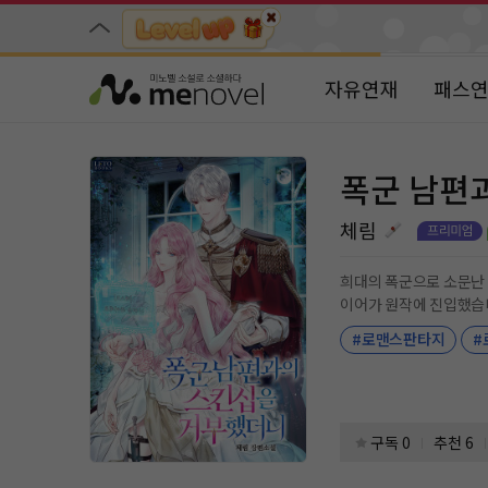
자유연재
패스
폭군 남편
체림
죽는 병 10초 안에 이성과의 접촉에서 벗어나지 못하
#로맨스판타지
#
플레이어의 정신을 보호합니다.] 결국 나는 남편과 첫날밤을 보내기도 전, 볼썽사납게 그의 품에서 기절해 버리고 말았다
이 모두 닳으면 나는 죽는다. 이왕 이렇게 된 거, 악으로 깡으로 버틴다. 그래서 황제와 닿을 뻔할 때마다 벌레 보듯 그를 피했다. 그런데
양이다. 어느 날부터 황제의 상태가 이상해졌다. “…왜 자꾸 날 피하는 거지, 황
게 좋을 거야. 자꾸 이러면 미쳐버릴지도 모르니까.” 심지어는 내게 집착하
구독 0
추천 6
집착남 #직진남 #폭군남