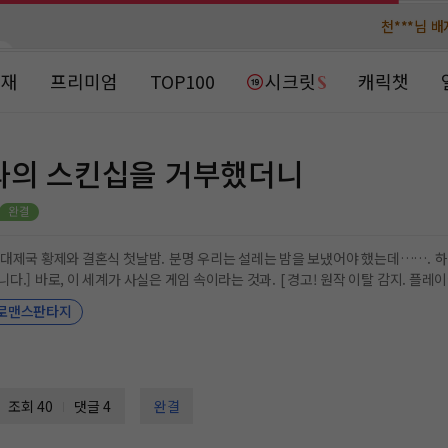
천***님 
천***님 
메**님
메**님
노벨패스
노벨패스
연재
프리미엄
TOP100
시크릿
캐릭챗
주*님 배
주*님 배
주**님 일
주**님 일
과의 스킨십을 거부했더니
베**님
베**님
노벨패스
노벨패스
레*님 
레*님 
이어가 원작에 진입했습니다.] 바로, 이 세계가 사실은 게임 속이라는 것과. [
경고! 원작 이탈 감지. 플레이어에게 페
갈***
갈***
면 체력이 닳습니다.] 내가 그 게임 속 주인공이고, 별 이상한 페널티를 부여받은 데다가, 그 폭군 황제를 내
로맨스판타지
손으로 직접 죽여야 한다는 것! -이라는 세상의 진리를 깨달아 버린 것이다. [
경고! 10초가 지나 체력이 
인*님 레
인*님 레
. *** 이성과의 지속적인 접촉으로 체력
 아무래도 역효과가 난 모
후?” 공사다망하신 분이 친히 나를 쫓아다니질 않나. “도망칠 생각은 하지 않는
기 시작했다. ……나, 죽기 전에 무사히 저 남자를 죽일 수 있을까? #선결혼후연애 #
조회 40
댓글 4
완결
주 #황제남주 #도망여주 #당찬여주 #직진여주 #병약여주 #오해 #게임빙의 #일단
자꾸 피해 다니는 여주 때문에 환장하는 남주 #둘 다 굴러라 표지 일러스트 : 팦 타이틀 디자인 : 도씨