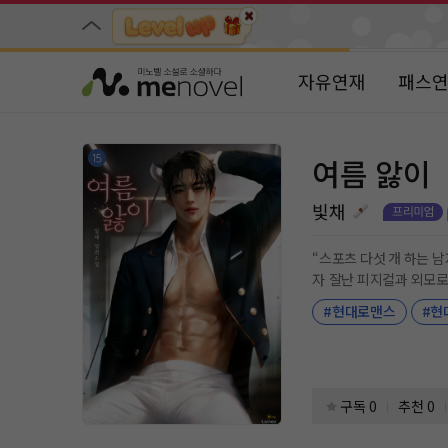
자유연재
패스
여름 앓이
빛채
“스포츠 다섯 개 하는 남자, 어떤데?” 5년 만에, 강슬 그룹 황태자 서강재가 돌아왔다. 그가 누구인가.
자 잘난 피지컬과 외모로 스포츠 스타
야.” “차선유, 잘 들어. 나한테 끝난 게임은 없
#현대로맨스
#현
처만 남긴 첫사랑 차선유의 마음을 얻기 위해! * * * “오늘까지만 하기로 했거든. 말 
한 대만 맞자.” 첫 출근 날 보란듯이 폭력 갑질 이슈를 만들고 셀프 근신을 자처한 강재. “네! 맞습니다. 저, 서한태 회장님 차남 맞고요. 갑질 부분은… 보신 그대
롭니다.” 아무것도 거칠 것 없는 그가 향한 곳은 강슬도에 위치한 어느 고등학교였다. 두 사람의 추억이 물씬 묻어 있는, 보건교사가 된 차선유가 있는 그곳으로.
구독 0
추천 0