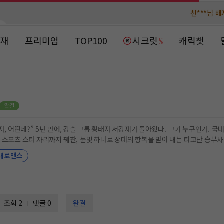
천***님 
천***님 
메**님
메**님
노벨패스
노벨패스
연재
프리미엄
TOP100
시크릿
캐릭챗
주*님 배
주*님 배
주**님 일
주**님 일
베**님
베**님
노벨패스
노벨패스
레*님 
레*님 
 국내 최초 그랜드슬램을 달성한 근대 5종 국가대표 선수이
 자리까지 꿰찬, 눈빛 하나로 상대의 항복을 받아 내는 타고난 승부사. “우리 사이, 안 된다는 거 알잖아? 이미 끝난 게
갈***
갈***
어. 한 번 더 도전하면 그만이야.” 그런 그가 미국 호텔 사업을 성공리에 마치고 금의환향하여 돌아왔다. 뼈아픈 상
대로맨스
잘 듣는 아들은.” 바보 같던 과거 따위 뒤엎으면 그만이다. “현우야, 그때처럼
인*님 레
인*님 레
“이웃사촌끼리 잘 지내 보자고, 차 선생.” 두 사람의 지독했던 여름 앓이에 마침표를 찍기 위해서.
조회 2
댓글 0
완결