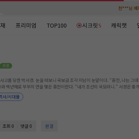
천***님 
천***님 
메**님
메**님
노벨패스
노벨패스
연재
프리미엄
TOP100
시크릿
캐릭챗
주*님 배
주*님 배
주**님 일
주**님 일
베**님
베**님
노벨패스
노벨패스
레*님 
레*님 
 눈을 떠보니 국보급 조각 미남이 눈앞이다. “중전, 나는 그대가 싫소.” 놀랍게도 여기는 조선이고 얼굴값 못하는 저
중전이란다. “내가 조선의 국모라니.” 서경은 충격을 딛고 마이웨이 중전 노릇에 힘쓰기로 한다. 이윽고
갈***
갈***
흔들리기 시작하는데. 존재감 뿜뿜! 마이웨이!를 외치는 조선 국모 서경과 한양 차도남 조선 임금 이율의 아
역사/시대물
스.
인*님 레
인*님 레
조회 0
댓글 0
완결