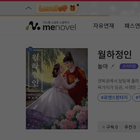
자유연재
패스
월하정인
놀마
경복궁에서 달빛에 홀려 사고를 당한 박서경.
싸가지가 임금, 서경은 그와 백년해로 부부의 연을 맺은 
이전과는 달라진 중전의 낯선 매력에 임금의 마음은 
#로맨스판타지
#
슬아슬한 궁궐 동거 로맨
구독 0
추천 0