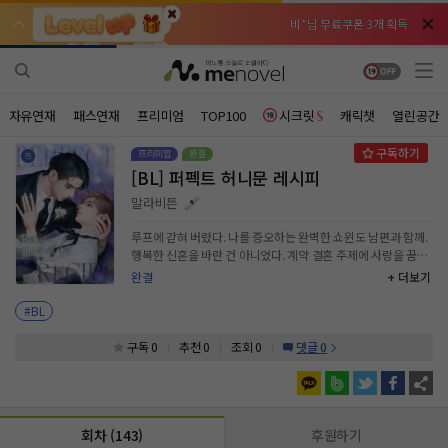
비*님 무료쿠폰 3개 획득
비*님 무료쿠폰 3개 획득
천***님 배지뽑기권 3개 획득
천***님 배지뽑기권 3개 획득
메**님
메**님
체험권 3일 획득
체험권 3일 획득
노벨패스
노벨패스
자유연재
패스연재
프리미엄
TOP100
시크릿
캐릭챗
열린공간
주*님 배지뽑기권 1개 획득
주*님 배지뽑기권 1개 획득
[BL] 퍼펙트 허니문 레시피
주**님 일반뽑기권 2개 획득
주**님 일반뽑기권 2개 획득
말라비튼
베**님
베**님
체험권 1일 획득
체험권 1일 획득
노벨패스
노벨패스
루프에 갇혀 버렸다. 나를 증오하는 완벽한 쇼윈도 남편과 함께.
행복한 신혼을 바란 건 아니었다. 계약 결혼 주제에 사랑을 꿈꿨
레*님 무료쿠폰 4개 획득
레*님 무료쿠폰 4개 획득
던 적도 없었다. “지긋지긋하지 않습니까.” “…서혁 씨.” “난 지
완결
+ 더보기
겨워 죽겠는데, 당신 얼굴.” 일곱 번째 결혼, 일곱 번째 맞이하는
갈***님 후원10코인 획득
갈***님 후원10코인 획득
끔찍한 토요일. 이 좆같은 루프는 전부 네 탓이라고, 그의 완벽한
#BL
입술이 내게 읊조리고 있었다. 다정함이라고는 찾아볼 수 없을
인*님 레어뽑기권 1개 획득
인*님 레어뽑기권 1개 획득
만큼 오직 증오만이 가득한 목소리로. 바보처럼 사랑에 빠진 건
구독 0
추천 0
조회 0
댓글 0
나뿐이었다. 우리의 결혼에 사랑은 없는데도, 그저 수백 장에 달
하는 계약서로 얽힌 관계일 뿐인데도. 나를 증오해 마지않는 그
를 위해 목숨을 내버릴 만큼 나는 강서혁 씨를 사랑하게 되어 버
렸다. “내가 어떻게든 루프 깰게요.” “…….” “그리고, 루프가 끝
회차 (143)
후원하기
나면 바로 이혼해 줄게요. 강서혁 씨의 완벽한 삶, 내가 원래대로