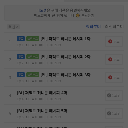
돌려놔 줄게요.” 나는 다짐했다. 당신을 위해 어떻게든 내 손으
로 루프를 깨 버리겠다고. 비록 내 목숨을 거는 한이 있더라도,
미노벨
을 위해 작품을 응원해주세요!
당신의 완벽했던 삶을 되돌려 주겠다고…. 사랑에 빠진 눈빛에
미노벨에게 큰 힘이 됩니다
후원하기
거짓은 없었다. 오늘로 일곱 번째 걷는 새하얀 버진 로드, 쏟아지
는 하객들의 박수를 뒤로 나는 그의 대답을 기다렸다. 이윽고 미
첫화부터
최신화부터
신고
소를 머금은 입술 위로 가볍게 내려앉은 입맞춤이 점차 깊어질
무렵, “나 또한 바라던 바야.” 숨통을 조일 듯 서늘한 목소리 뒤
로 뜨거운 키스가 퍼부어졌다. 마치 이 결혼이 진짜인 것처럼, 우
[BL] 퍼펙트 허니문 레시피 1화
무료
노벨패스
1
무료
리가 정말 사랑에 빠진 것처럼.
Ep.1
0
0
0
0
26.05.29
[BL] 퍼펙트 허니문 레시피 2화
무료
노벨패스
2
무료
Ep.2
0
0
0
0
26.05.29
[BL] 퍼펙트 허니문 레시피 3화
무료
노벨패스
3
무료
Ep.3
0
0
0
0
26.05.29
[BL] 퍼펙트 허니문 레시피 4화
4
1코인
Ep.4
0
0
0
0
26.05.29
[BL] 퍼펙트 허니문 레시피 5화
5
1코인
Ep.5
0
0
0
0
26.05.29