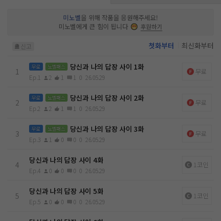
었다. *** 이후 사고로 제대하게 된 데미안은 레이디 린트레이를
찾아 편지를 보내던 주소로 찾아가지만 뜻밖의 소식을 접한다.
미노벨
을 위해 작품을 응원해주세요!
“자네가 말한 린트레이가 그 집 하녀를 말하는 것이라면, 그녀는
미노벨에게 큰 힘이 됩니다
후원하기
죽었소.” 있어야 할 집은 불에 홀랑 타서 사라지고, ‘레이디 린트
레이’에 대한 의문점만 안게 되는데……. 혼란에 빠진 데미안은
첫화부터
최신화부터
신고
자신과 편지를 주고받았던 ‘린트레이’를 찾아 수도로 향한다. 데
미안은 과연 레이디 린트레이를 찾을 수 있을까?
당신과 나의 답장 사이 1화
무료
노벨패스
1
무료
Ep.1
2
1
1
0
26.05.29
당신과 나의 답장 사이 2화
무료
노벨패스
2
무료
Ep.2
2
1
1
0
26.05.29
당신과 나의 답장 사이 3화
무료
노벨패스
3
무료
Ep.3
1
0
0
0
26.05.29
당신과 나의 답장 사이 4화
4
1코인
Ep.4
0
0
0
0
26.05.29
당신과 나의 답장 사이 5화
5
1코인
Ep.5
0
0
0
0
26.05.29