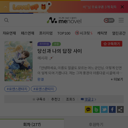
비*님 무료쿠폰 3개 획득
비*님 무료쿠폰 3개 획득
천***님 배지뽑기권 3개 획득
천***님 배지뽑기권 3개 획득
메**님
메**님
체험권 3일 획득
체험권 3일 획득
노벨패스
노벨패스
자유연재
패스연재
프리미엄
TOP100
시크릿
캐릭챗
열린공간
주*님 배지뽑기권 1개 획득
주*님 배지뽑기권 1개 획득
당신과 나의 답장 사이
주**님 일반뽑기권 2개 획득
주**님 일반뽑기권 2개 획득
에시라
베**님
베**님
체험권 1일 획득
체험권 1일 획득
노벨패스
노벨패스
「안녕하세요, 이름도 얼굴도 모르는 어느 군인님. 이렇게 인연
이 닿게 되어 기쁩니다. 저는 그저 풍경이 아름다운 시골에 사는
레*님 무료쿠폰 4개 획득
레*님 무료쿠폰 4개 획득
한미한 가문의 영애입니다. 그렇게 대단한 사람이 아닌지라 자기
완결
+ 더보기
소개를 할 때 내세울 만한 것이 없네요.」 전쟁에 참전 중인 군
갈***님 후원10코인 획득
갈***님 후원10코인 획득
인, 데미안은 어느 날 상관의 등에 떠밀려 펜팔친구를 만들게 되
#로맨스판타지
#로맨스판타지
었다. 상대방에 대해 알고 있는 건 ‘린트레이’라는 이름을 가진
인*님 레어뽑기권 1개 획득
인*님 레어뽑기권 1개 획득
귀족 신분의 자신보다 한 살 위인 여자라는 것과 그녀의 집 주소
구독 0
추천 2
조회 5
댓글 2
뿐. 데미안에게 펜팔은 그저 책임감에 따라 보내는 것 이상도, 이
하도 아니었다. 「제대하실 생각은 없으신지요.」 「저는 당신
이 안전한 곳에 있었으면 좋겠습니다.」 「언제나 몸조심하시
고, 새해에는 행운과 승리의 여신께서 당신과 함께하길 바랍니
회차 (277)
후원하기
다.」 그랬는데……. 역시 처음부터 편지를 주고받는 것이 아니