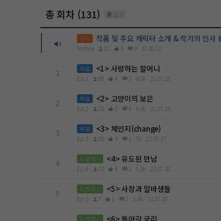
총 회차 (131)
신고
작품 및 주요 캐릭터 소개 & 작가의 인사 
공지
Notice
21
5
0
21.08.12
<1> 사랑하는 할머니
무료
1
Ep.1
69
4
3
4.8k
21.07.15
<2> 고양이의 보은
무료
2
Ep.2
28
2
4
4.6k
21.07.16
<3> 체인지(change)
무료
3
Ep.3
20
3
1
5k
21.07.17
<4> 유도된 만남
노벨패스
4
Ep.4
10
4
1
5.1k
21.07.18
<5> 사장과 알바생들
노벨패스
5
Ep.5
7
1
1
5.4k
21.07.19
<6> 돌아갈 궁리
노벨패스