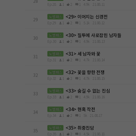
28
Ep.28
1
2
1
4.9k
21.08.11
<29> 이어지는 신경전
노벨패스
29
Ep.29
1
2
1
5.1k
21.08.12
<30> 질투에 사로잡힌 남자들
노벨패스
30
Ep.30
1
2
1
4.9k
21.08.13
<31> 세 남자와 꽃
노벨패스
31
Ep.31
1
2
1
4.7k
21.08.14
<32> 꽃을 향한 전쟁
노벨패스
32
Ep.32
1
2
1
4.7k
21.08.15
<33> 숨길 수 없는 진심
노벨패스
33
Ep.33
1
2
1
4.9k
21.08.16
<34> 현혹 작전
노벨패스
34
Ep.34
1
2
1
5k
21.08.17
<35> 취중진담
노벨패스
35
Ep.35
1
2
0
4.5k
21.08.18