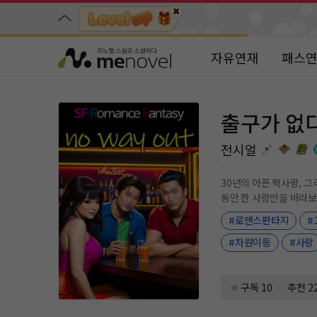
자유연재
패스
출구가 없
전시얼
30년의 아픈 짝사랑, 그리고 기적 같은 두 번째 청춘! 외로운 중년 여인
동안 한 사람만을 바라보며 살아온 그녀의 삶은
힘든 일이 일어난다. 하룻밤 사이 젊은 시절의 모습을 되찾은 것! 게다가 과거로 돌아갈 수 있는 특별한 기회까지 얻게 된다. 예기치 못한 두 번째 청춘을 맞이한
#로맨스판타지
#
묘화의 곁에는 두 남자가 나타난다. 따뜻한 마음을 지닌 청년 시우 대학생이지만 어딘가 성숙한 매력을 풍기는
린다. 매력적인 배우이자 재즈바 사장 유룡 묘화가 오랫동안 마음에 품어온 그 사람. 우연히 과거의 그를 만난 묘화의 진심 어린 팬심에 그의 마음도 조금씩 열리
#차원이동
#사랑
기 시작한다. 오래된 짝사랑과 새롭게 피어나는 설렘 사이에서 묘화는 갈팡질팡한다. 시간의 신비로운 선물 속에서 그녀는 진정한 사랑을 찾을 수 있을까? 한 여
인의 가슴 설레는 로맨스가 지금 시작된다! #30년간 한 남자배우를 짝사랑한 할머니 #고
녀의 짝사랑이라고? #그녀에게 빠져
구독 10
추천 2
물 #회귀물 #소유욕 #추리/미스터리/스릴러 #차원이동 #삼각관계 #나이차 #연예인 #짐승남 #집착남 #다정남 #꽃미남 #연예인남 #짝사랑남 #순정녀 #짝사
랑녀