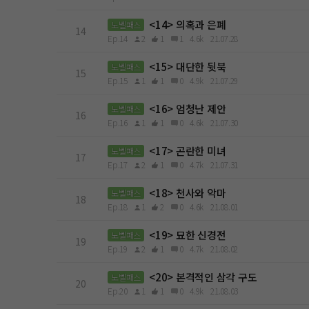
<14> 의혹과 은폐
노벨패스
14
Ep.14
2
1
1
4.6k
21.07.28
<15> 대단한 뒷북
노벨패스
15
Ep.15
1
1
0
4.9k
21.07.29
<16> 엄청난 제안
노벨패스
16
Ep.16
1
1
0
4.6k
21.07.30
<17> 곤란한 미녀
노벨패스
17
Ep.17
2
1
0
4.7k
21.07.31
<18> 천사와 악마
노벨패스
18
Ep.18
1
2
0
4.6k
21.08.01
<19> 묘한 신경전
노벨패스
19
Ep.19
2
1
0
4.7k
21.08.02
<20> 본격적인 삼각 구도
노벨패스
20
Ep.20
1
1
0
4.9k
21.08.03