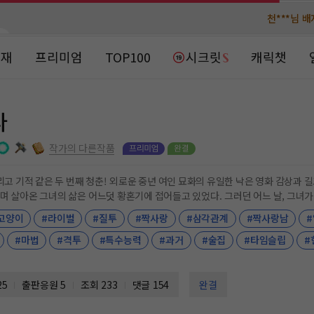
천***님 
천***님 
메**님
메**님
노벨패스
노벨패스
연재
프리미엄
TOP100
시크릿
캐릭챗
주*님 배
주*님 배
주**님 일
주**님 일
다
베**님
베**님
노벨패스
노벨패스
작가의 다른작품
레*님 
레*님 
 묘화의 유일한 낙은 영화 감상과 길고양이들을 돌보는 것뿐이었다. 30년이라는 긴 세월
 어느덧 황혼기에 접어들고 있었다. 그러던 어느 날, 그녀가 정성껏 돌보던 길고양이의 신비로운 보은으로 믿기
갈***
갈***
고양이
#라이벌
#질투
#짝사랑
#삼각관계
#짝사랑남
 그는, 묘화의 밝고 순수한 모습에 자연스레 이끌
인*님 레
인*님 레
#마법
#격투
#특수능력
#과거
#술집
#타임슬립
#
양이의 보은으로 회춘한 그녀의 시간 여행 #취직한 재즈바의 사장이 그
드는 남자 동료와 사장의 삼각관계 #현재와 과거, 두 남자 중 그녀의 선택은? #현대물 #판타지물 #사내연애 #동
25
출판응원
5
조회 233
댓글 154
완결