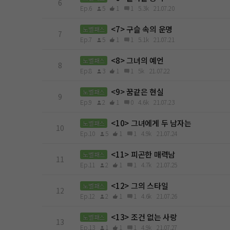
6
Ep.6
5
1
1
5.3k
21.07.20
<7> 구슬 속의 운명
노벨패스
7
Ep.7
5
1
1
5.1k
21.07.21
<8> 그녀의 예언
노벨패스
8
Ep.8
3
1
1
5k
21.07.22
<9> 꿈같은 현실
노벨패스
9
Ep.9
2
1
0
4.6k
21.07.23
<10> 그녀에게 두 남자는
노벨패스
10
Ep.10
5
1
1
4.9k
21.07.24
<11> 피곤한 매력남
노벨패스
11
Ep.11
2
1
1
4.7k
21.07.25
<12> 그의 스타일
노벨패스
12
Ep.12
2
1
1
4.6k
21.07.26
<13> 조건 없는 사랑
노벨패스
13
Ep.13
1
1
1
4.9k
21.07.27