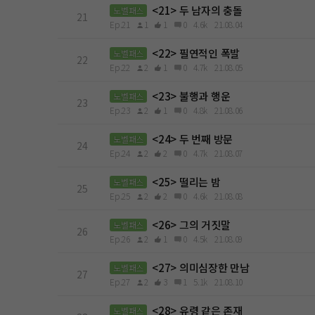
<21> 두 남자의 충돌
노벨패스
21
Ep.21
1
1
0
4.6k
21.08.04
<22> 필연적인 폭발
노벨패스
22
Ep.22
2
1
0
4.7k
21.08.05
<23> 불행과 행운
노벨패스
23
Ep.23
2
1
0
4.8k
21.08.06
<24> 두 번째 방문
노벨패스
24
Ep.24
2
2
0
4.7k
21.08.07
<25> 떨리는 밤
노벨패스
25
Ep.25
2
2
0
4.6k
21.08.08
<26> 그의 거짓말
노벨패스
26
Ep.26
2
1
0
4.5k
21.08.09
<27> 의미심장한 만남
노벨패스
27
Ep.27
2
3
1
5.1k
21.08.10
<28> 유령 같은 존재
노벨패스