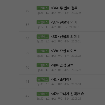
<36> 두 번째 결투
노벨패스
36
Ep.36
2
2
1
4.5k
21.08.19
<37> 선물의 의미
노벨패스
37
Ep.37
1
2
1
5k
21.08.20
<38> 선물의 의미 Ⅱ
노벨패스
38
Ep.38
1
2
1
4.8k
21.08.21
<39> 묘한 데이트
노벨패스
39
Ep.39
1
2
1
4.7k
21.08.22
<40> 간접 고백
노벨패스
40
Ep.40
1
2
1
4.8k
21.08.23
<41> 줄다리기
노벨패스
41
Ep.41
1
1
0
4.9k
21.08.24
<42> 그녀가 선택한 손
노벨패스
42
Ep.42
1
2
1
4.8k
21.08.25