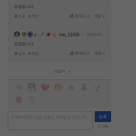
응원합니다.
좋아요
(
1
)
댓글
신고
차단
me_1101619112
2026.01.01
응원합니다.
좋아요
(
1
)
댓글
신고
차단
더보기
등록
0
/ 250