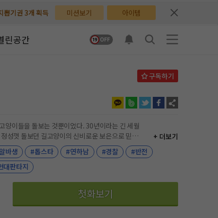
배지뽑기권 3개 획득
배지뽑기권 3개 획득
미션보기
아이템
체험권 3일 획득
체험권 3일 획득
열린공간
지뽑기권 1개 획득
지뽑기권 1개 획득
반뽑기권 2개 획득
반뽑기권 2개 획득
체험권 1일 획득
체험권 1일 획득
무료쿠폰 4개 획득
무료쿠폰 4개 획득
+ 더보기
님 후원10코인 획득
님 후원10코인 획득
#알바생
#톱스타
#연하남
#경찰
#반전
어뽑기권 1개 획득
어뽑기권 1개 획득
현대판타지
첫화보기
거물 #달달