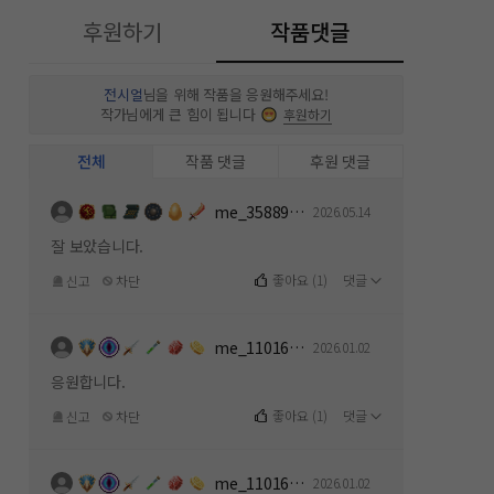
후원하기
작품댓글
전시얼
님을 위해 작품을 응원해주세요!
작가님에게 큰 힘이 됩니다
후원하기
전체
작품 댓글
후원 댓글
me_358891154
2026.05.14
잘 보았습니다.
좋아요
(
1
)
댓글
신고
차단
me_1101619112
2026.01.02
응원합니다.
좋아요
(
1
)
댓글
신고
차단
me_1101619112
2026.01.02