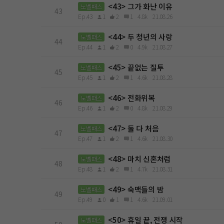
<43> 그가 화난 이유
노벨패스
43
Ep.43
1
2
1
4.8k
21.08.26
<44> 두 청년의 사랑
노벨패스
44
Ep.44
1
2
0
4.9k
21.08.27
<45> 끝없는 질투
노벨패스
45
Ep.45
1
2
1
4.6k
21.08.28
<46> 전화위복
노벨패스
46
Ep.46
1
2
0
4.8k
21.08.29
<47> 둘 다 처음
노벨패스
47
Ep.47
1
2
1
4.6k
21.08.30
<48> 마치 신혼처럼
노벨패스
48
Ep.48
1
2
1
4.7k
21.08.31
<49> 숙맥들의 밤
노벨패스
49
Ep.49
0
1
1
4.6k
21.09.01
<50> 휴일 끝, 전쟁 시작
노벨패스