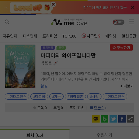
천***님 배지뽑기권 3개 획득
천***님 배지뽑기권 3개 획득
메**님
메**님
체험권 3일 획득
체험권 3일 획득
노벨패스
노벨패스
주*님 배지뽑기권 1개 획득
주*님 배지뽑기권 1개 획득
자유연재
패스연재
프리미엄
TOP100
시크릿
캐릭챗
열린공간
주**님 일반뽑기권 2개 획득
주**님 일반뽑기권 2개 획득
마피아의 와이프입니다만
베**님
베**님
체험권 1일 획득
체험권 1일 획득
노벨패스
노벨패스
박욤욤
레*님 무료쿠폰 4개 획득
레*님 무료쿠폰 4개 획득
“태이, 난 말이야. 아버지 명령으로 어쩔 수 없이 당신과 결혼한
거야.” 태이에게 남편, 이현은 늘 먼 사람이었다. 시작 자체가 마
갈***님 후원10코인 획득
갈***님 후원10코인 획득
피아 가문인 베르도의 한국 진출을 위한 정략결혼이었고, 아무
완결
+ 더보기
감정도 없는 결혼이라는 걸 방증하듯 태이는 이현의 연인인 서아
인*님 레어뽑기권 1개 획득
인*님 레어뽑기권 1개 획득
와 함께 살고 있었다. 그러던 어느 날, 모든 걸 놓고 싶어졌다가
#현대로맨스
#마피아
#가문
#정략결혼
#사랑
#현대로맨스
겨우 다잡은 태이의 모습에 늘 외면하던 남편이 흔들리기 시작하
고, 제대로 된 결혼 생활을 하고자 나서면서 어그러진 듯 잘 돌아
구독 0
추천 0
조회 116
댓글 0
가던 두 사람의 삶이 생각지 못한 소용돌이에 시나브로 휘말리기
시작하는데……. “당신, 나 싫어하잖아.” “왜… 그렇게 생각해
요?” “….” “내가 당신을 싫어한다고, 누가 그러던가요.”
회차 (65)
후원하기