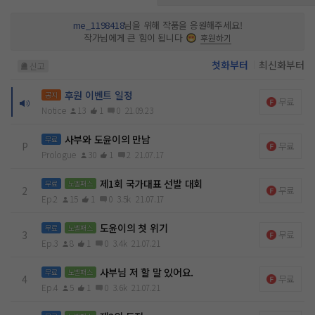
me_1198418
님을 위해 작품을 응원해주세요!
작가님에게 큰 힘이 됩니다
후원하기
첫화부터
최신화부터
신고
후원 이벤트 일정
공지
무료
Notice
13
1
0
21.09.23
사부와 도윤이의 만남
무료
P
무료
Prologue
30
1
2
21.07.17
제1회 국가대표 선발 대회
무료
노벨패스
2
무료
Ep.2
15
1
0
3.5k
21.07.17
도윤이의 첫 위기
무료
노벨패스
3
무료
Ep.3
8
1
0
3.4k
21.07.21
사부님 저 할 말 있어요.
무료
노벨패스
4
무료
Ep.4
5
1
0
3.6k
21.07.21