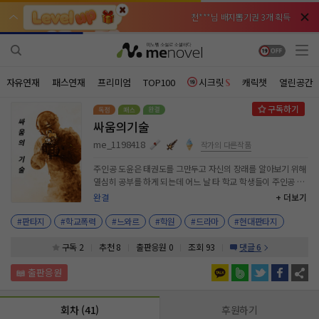
천***님 배지뽑기권 3개 획득
천***님 배지뽑기권 3개 획득
메**님
메**님
체험권 3일 획득
체험권 3일 획득
노벨패스
노벨패스
주*님 배지뽑기권 1개 획득
주*님 배지뽑기권 1개 획득
자유연재
패스연재
프리미엄
TOP100
시크릿
캐릭챗
열린공간
주**님 일반뽑기권 2개 획득
주**님 일반뽑기권 2개 획득
싸움의기술
베**님
베**님
체험권 1일 획득
체험권 1일 획득
노벨패스
노벨패스
me_1198418
작가의 다른작품
레*님 무료쿠폰 4개 획득
레*님 무료쿠폰 4개 획득
주인공 도윤은 태권도를 그만두고 자신의 장래를 알아보기 위해
열심히 공부를 하게 되는데 어느 날 타 학교 학생들이 주인공 학
갈***님 후원10코인 획득
갈***님 후원10코인 획득
교에 찾아와 시비를 걸게 되었다. 이에 분노한 도윤은 자신도 모
완결
+ 더보기
르게 주먹을 휘두르게 되었다. 그렇게 타 학교 학생들과 싸움을
인*님 레어뽑기권 1개 획득
인*님 레어뽑기권 1개 획득
하게 되었고 도윤이는 싸움에서 위기를 맞게 되었다. 과연 도윤
#판타지
#학교폭력
#느와르
#학원
#드라마
#현대판타지
이의 운명은 어떻게 될것인가? #미계약작 #최진수 #20대
#email: 616sewoong@naver.com
구독 2
추천 8
출판응원
0
조회 93
댓글 6
회차 (41)
후원하기