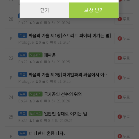
Ep.19
0
0
0
3.4k
21.09.24
닫기
보상 받기
복싱은 태권도를 못 이겨
무료
노벨패스
20
무료
Ep.20
0
0
0
3k
21.09.24
싸움의 기술 제1장[스트리트 파이터 이기는 법]
무료
P
무료
Prologue
0
0
0
21.09.24
패싸움
무료
노벨패스
22
무료
Ep.22
0
0
0
3k
21.09.25
싸움의 기술 제2장[라이벌과의 싸움에서 이기는 법]
무료
P
무료
Prologue
0
0
0
21.09.25
국가공인 선수의 위엄
무료
노벨패스
24
무료
Ep.24
0
0
0
3k
21.09.26
일반인 상대로 이기는 법
무료
노벨패스
25
무료
Ep.25
1
0
0
3.1k
21.09.26
너 나한테 혼좀 나자.
무료
P
무료