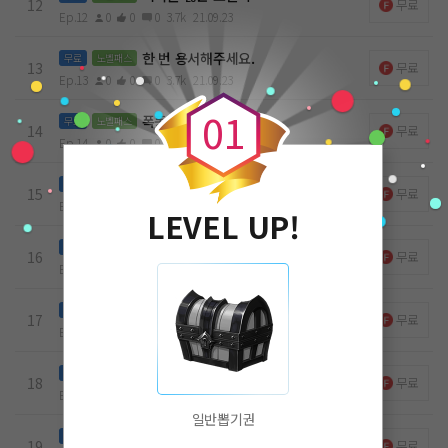
12
무료
Ep.12
0
0
0
3.7k
21.09.23
한 번 용서해주세요.
무료
노벨패스
0
13
무료
Ep.13
0
0
0
3.7k
21.09.23
0
1
폭동 진압 작전1
무료
노벨패스
14
무료
Ep.14
0
0
0
3.5k
21.09.23
범죄자의 신상이 밝혀지다!!
무료
노벨패스
15
무료
Ep.15
0
0
0
3.7k
21.09.23
LEVEL UP!
태권도[KTA]VS복싱[MMA]
무료
노벨패스
16
무료
Ep.16
0
0
0
3k
21.09.23
1대1 단판승부[태권도VS복싱]
무료
노벨패스
17
무료
Ep.17
1
0
0
3k
21.09.23
싸움 최강자의 등장
무료
노벨패스
18
무료
Ep.18
0
0
0
3.1k
21.09.23
일반뽑기권
어디서 가라데가 태권도를 표절해!!
무료
노벨패스
19
무료