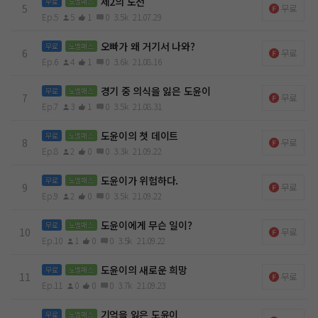
제2의 도전
무료
노벨패스
5
무료
Ep.5
5
1
0
3.5k
21.07.29
오빠가 왜 거기서 나와?
무료
노벨패스
6
무료
Ep.6
4
1
0
3.6k
21.08.16
경기 중 의식을 잃은 도윤이
무료
노벨패스
7
무료
Ep.7
3
1
0
3.5k
21.08.31
도윤이의 첫 데이트
무료
노벨패스
8
무료
Ep.8
2
0
0
3.3k
21.09.22
도윤이가 위험하다.
무료
노벨패스
9
무료
Ep.9
2
0
0
3.5k
21.09.22
도윤이에게 무슨 일이?
무료
노벨패스
10
무료
Ep.10
1
0
0
3.5k
21.09.22
도윤이의 새로운 희망
무료
노벨패스
11
무료
Ep.11
0
0
0
3.7k
21.09.23
기억을 잃은 도윤이
무료
노벨패스