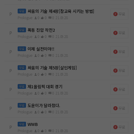
싸움의 기술 제4장[참교육 시키는 방법]
무료
P
무료
Prologue
0
0
0
21.09.28
폭동 진압 작전2
무료
P
무료
Prologue
0
0
0
21.09.28
이제 실전이야!!
무료
P
무료
Prologue
0
0
0
21.09.28
싸움의 기술 제5장[살인게임]
무료
P
무료
Prologue
0
0
0
21.09.28
제1올림픽 대회 경기
무료
P
무료
Prologue
0
0
0
21.09.28
도윤이가 달라졌다.
무료
P
무료
Prologue
0
0
0
21.09.28
WWB
무료
P
무료
Prologue
0
0
0
21.09.28