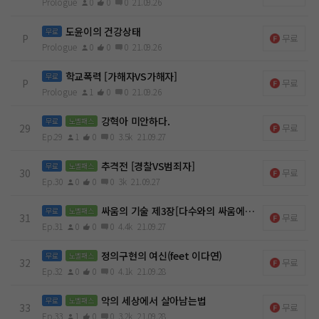
Prologue
0
0
0
21.09.26
도윤이의 건강상태
무료
P
무료
Prologue
0
0
0
21.09.26
학교폭력 [가해자VS가해자]
무료
P
무료
Prologue
1
0
0
21.09.26
강혁아 미안하다.
무료
노벨패스
29
무료
Ep.29
1
0
0
3.5k
21.09.27
추격전 [경찰VS범죄자]
무료
노벨패스
30
무료
Ep.30
0
0
0
3k
21.09.27
싸움의 기술 제3장[다수와의 싸움에서 살아남는법]
무료
노벨패스
31
무료
Ep.31
0
0
0
4.4k
21.09.27
정의구현의 여신(feet 이다연)
무료
노벨패스
32
무료
Ep.32
0
0
0
4.1k
21.09.28
악의 세상에서 살아남는법
무료
노벨패스
33
무료
Ep.33
1
0
0
3.2k
21.09.28