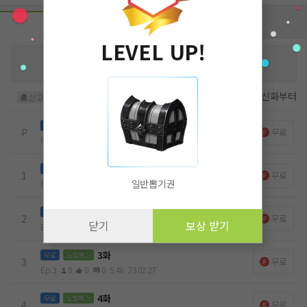
회차 (7)
후원하기
LEVEL UP!
김초승
님을 위해 작품을 응원해주세요!
작가님에게 큰 힘이 됩니다
후원하기
첫화부터
최신화부터
신고
프롤로그
무료
P
무료
Prologue
3
0
0
21.12.23
1화
무료
노벨패스
1
무료
일반뽑기권
Ep.1
3
1
0
3.8k
22.03.01
2화
무료
노벨패스
2
무료
닫기
보상 받기
Ep.2
0
0
0
6.3k
22.09.12
3화
무료
노벨패스
3
무료
Ep.3
0
0
0
5.4k
23.02.27
4화
무료
노벨패스
4
무료