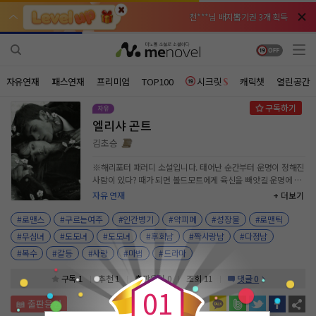
천***님 배지뽑기권 3개 획득
천***님 배지뽑기권 3개 획득
메**님
메**님
체험권 3일 획득
체험권 3일 획득
노벨패스
노벨패스
주*님 배지뽑기권 1개 획득
주*님 배지뽑기권 1개 획득
자유연재
패스연재
프리미엄
TOP100
시크릿
캐릭챗
열린공간
주**님 일반뽑기권 2개 획득
주**님 일반뽑기권 2개 획득
엘리샤 곤트
베**님
베**님
체험권 1일 획득
체험권 1일 획득
노벨패스
노벨패스
김초승
레*님 무료쿠폰 4개 획득
레*님 무료쿠폰 4개 획득
※해리포터 패러디 소설입니다. 태어난 순간부터 운명이 정해진
사람이 있다? 때가 되면 볼드모트에게 육신을 빼앗길 운명에 처
갈***님 후원10코인 획득
갈***님 후원10코인 획득
한 11살 소녀, 엘리샤 곤트. 근데 갑자기 입학조건으로 해리포터
자유 연재
+ 더보기
암살하라고? 그녀의 달콤살벌한 호그와트 적응기!! 첫소설 입니
인*님 레어뽑기권 1개 획득
인*님 레어뽑기권 1개 획득
다. 재밌게 봐주세요
#로맨스
#구르는여주
#인간병기
#약피폐
#성장물
#로맨틱
#무심녀
#도도녀
#도도녀
#후회남
#짝사랑남
#다정남
0
#복수
#갈등
#사랑
#마법
#드라마
구독 1
추천 1
출판응원
0
조회 11
댓글 0
0
1