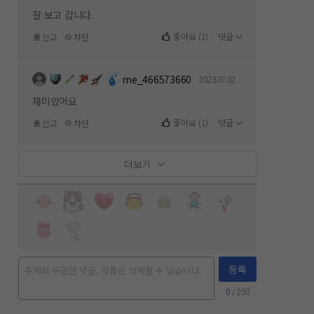
잘 보고 갑니다.
좋아요
(
1
)
댓글
신고
차단
me_466573660
2023.07.02
재미있어요
좋아요
(
1
)
댓글
신고
차단
더보기
등록
0
/ 250