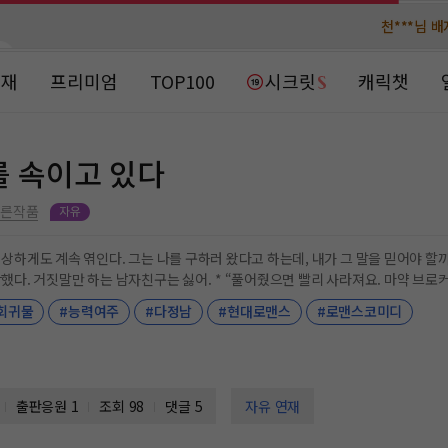
천***님 
천***님 
메**님
메**님
노벨패스
노벨패스
연재
프리미엄
TOP100
시크릿
캐릭챗
주*님 배
주*님 배
주**님 일
주**님 일
를 속이고 있다
베**님
베**님
노벨패스
노벨패스
다른작품
레*님 
레*님 
속 엮인다. 그는 나를 구하러 왔다고 하는데, 내가 그 말을 믿어야 할까? * “진짜 헤어지고 싶어?” “네.” “그럼 두 번 다
. * “풀어줬으면 빨리 사라져요. 마약 브로커로 잡아 쳐넣기 전에.” “말은 그렇게 하면서 아직도 눈
갈***
갈***
 것 같은데? 아직 나한테 미련 있나?” “자꾸 헛소리하면 볼에 바람구멍 하나 만들
회귀물
#능력여주
#다정남
#현대로맨스
#로맨스코미디
인*님 레
인*님 레
하프판타지 #회귀물 #미래물 #경찰물 (작가이메일 y_pudding@naver.com) 작가 취향만 싹싹 섞어서 넣었어
 섞어 보는, 다분히 작가 취향 장편 하프판타지 로맨스!
출판응원
1
조회 98
댓글 5
자유 연재