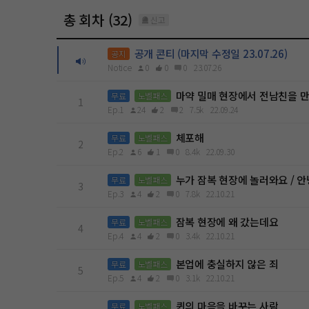
총 회차 (32)
신고
공개 콘티 (마지막 수정일 23.07.26)
공지
Notice
0
0
0
23.07.26
마약 밀매 현장에서 전남친을 
무료
노벨패스
1
Ep.1
24
2
2
7.5k
22.09.24
체포해
무료
노벨패스
2
Ep.2
6
1
0
8.4k
22.09.30
누가 잠복 현장에 놀러와요 / 
무료
노벨패스
3
Ep.3
4
2
0
7.8k
22.10.21
잠복 현장에 왜 갔는데요
무료
노벨패스
4
Ep.4
4
2
0
3.4k
22.10.21
본업에 충실하지 않은 죄
무료
노벨패스
5
Ep.5
4
2
0
3.1k
22.10.21
퀸의 마음을 바꾸는 사람
무료
노벨패스