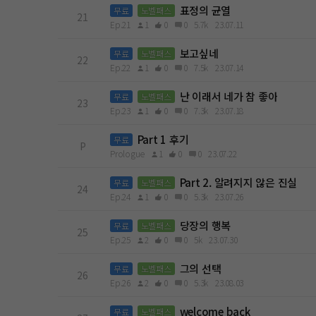
표정의 균열
무료
노벨패스
21
Ep.21
1
0
0
5.7k
23.07.11
보고싶네
무료
노벨패스
22
Ep.22
1
0
0
7.5k
23.07.14
난 이래서 네가 참 좋아
무료
노벨패스
23
Ep.23
1
0
0
7.3k
23.07.18
Part 1 후기
무료
P
Prologue
1
0
0
23.07.22
Part 2. 알려지지 않은 진실
무료
노벨패스
24
Ep.24
1
0
0
5.3k
23.07.26
당장의 행복
무료
노벨패스
25
Ep.25
2
0
0
5k
23.07.30
그의 선택
무료
노벨패스
26
Ep.26
2
0
0
5.3k
23.08.03
welcome back
무료
노벨패스