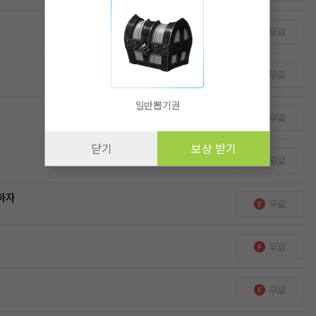
무료
무료
일반뽑기권
무료
닫기
보상 받기
무료
 하자
무료
무료
무료