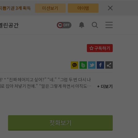
배지뽑기권 3개 획득
배지뽑기권 3개 획득
미션보기
아이템
체험권 3일 획득
체험권 3일 획득
열린공간
지뽑기권 1개 획득
지뽑기권 1개 획득
반뽑기권 2개 획득
반뽑기권 2개 획득
체험권 1일 획득
체험권 1일 획득
무료쿠폰 4개 획득
무료쿠폰 4개 획득
시 나
+ 더보기
님 후원10코인 획득
님 후원10코인 획득
어 줄 테니까 기대하고.” “이래서 내가 널 좋아한다니
어뽑기권 1개 획득
어뽑기권 1개 획득
요 작가가 좋
첫화보기