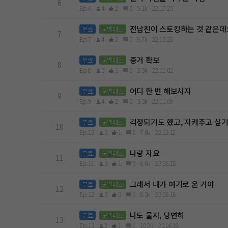
6
Ep.6
4
2
0
5.1k
22.10.25
전남친이 스토킹하는 것 같은데
무료
노벨패스
7
Ep.7
4
2
0
9.7k
22.10.28
증거 확보
무료
노벨패스
8
Ep.8
3
1
0
5.3k
22.11.02
어디 한 번 해보시지
무료
노벨패스
9
Ep.9
4
2
0
3.3k
22.11.09
걱정되기도 했고, 지켜주고 싶기
무료
노벨패스
10
Ep.10
3
1
0
7.6k
22.11.12
나랑 자요
무료
노벨패스
11
Ep.11
3
1
0
6.6k
23.06.15
그래서 내가 여기로 온 거야
무료
노벨패스
12
Ep.12
3
0
0
8.3k
23.06.16
나도 울지, 당연히
무료
노벨패스
13
Ep.13
2
1
0
10.2k
23.06.18