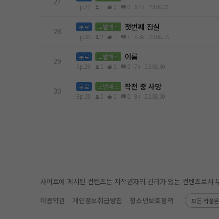
27
Ep.27
1
0
0
6.4k
23.08.09
첫번째 진실
무료
노벨패스
28
Ep.28
2
1
1
5.3k
23.08.18
이름
무료
노벨패스
29
Ep.29
0
0
0
7k
23.08.30
작전 중 사망
무료
노벨패스
30
Ep.30
0
0
0
9k
23.08.30
사이트에 게시된 컨텐츠는 저작권자의 권리가 있는 컨텐츠로서 무단 
이용약관
개인정보취급방침
청소년보호정책
모든 작품