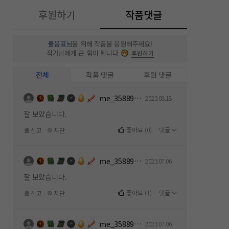
후원하기
작품댓글
물음표
님을 위해 작품을 응원해주세요!
작가님에게 큰 힘이 됩니다
후원하기
전체
작품 댓글
후원 댓글
me_358891154
2023.08.18
잘 보았습니다.
좋아요
(
0
)
댓글
신고
차단
me_358891154
2023.07.06
잘 보았습니다.
좋아요
(
1
)
댓글
신고
차단
me_358891154
2023.07.06