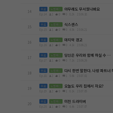
아무래도 무서웠나봐요
무료
노벨패스
14
Ep.14
2
0
0
8.2k
23.06.18
식스센스
무료
노벨패스
15
Ep.15
1
0
0
4.5k
23.06.21
마지막 경고
무료
노벨패스
16
Ep.16
2
0
0
4.1k
23.06.21
당신은 우리와 함께 하실 수 …
무료
노벨패스
17
Ep.17
1
0
0
7.1k
23.06.26
다시 한번 말한다. 나랑 파트너
무료
노벨패스
18
Ep.18
2
1
1
5.6k
23.07.01
오늘도 우리 집에서 자요?
무료
노벨패스
19
Ep.19
2
0
1
8.1k
23.07.05
미친 드라이버
무료
노벨패스
20
Ep.20
1
0
0
6.4k
23.07.07