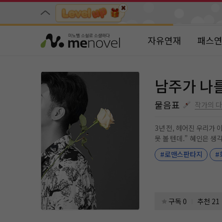
자유연재
패스
남주가 나
물음표
작가의 
3년 전, 헤어진 우리가 이상하게도 계
못 볼 텐데.” 혜인은 생각했다. 거짓말만 하는 남자친구는 싫어
에선 꿀이 뚝뚝 떨어지는
#로맨스판타지
#
까.” * “나는 퀸이랑 헤어진 적 없어.” * "사실 널 잃을까봐, 그게 두려운거야 난." "……거짓말." "……난 너한테 항상 진심이었다는 것만 알아둬." #다정남 #능
글남 #계략남 #능력녀 #성장녀 #
아하는 맛있는 서사들 다
구독 0
추천 21