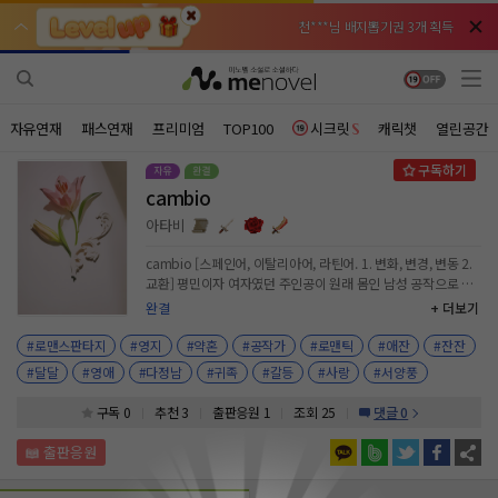
천***님 배지뽑기권 3개 획득
천***님 배지뽑기권 3개 획득
메**님
메**님
체험권 3일 획득
체험권 3일 획득
노벨패스
노벨패스
주*님 배지뽑기권 1개 획득
주*님 배지뽑기권 1개 획득
자유연재
패스연재
프리미엄
TOP100
시크릿
캐릭챗
열린공간
주**님 일반뽑기권 2개 획득
주**님 일반뽑기권 2개 획득
cambio
베**님
베**님
체험권 1일 획득
체험권 1일 획득
노벨패스
노벨패스
아타비
레*님 무료쿠폰 4개 획득
레*님 무료쿠폰 4개 획득
cambio [스페인어, 이탈리아어, 라틴어. 1. 변화, 변경, 변동 2.
교환] 평민이자 여자였던 주인공이 원래 몸인 남성 공작으로 돌
갈***님 후원10코인 획득
갈***님 후원10코인 획득
아오게 되면서 벌어지는 일들을 그린 소설입니다.
완결
+ 더보기
인*님 레어뽑기권 1개 획득
인*님 레어뽑기권 1개 획득
#로맨스판타지
#영지
#약혼
#공작가
#로맨틱
#애잔
#잔잔
#달달
#영애
#다정남
#귀족
#갈등
#사랑
#서양풍
구독 0
추천 3
출판응원
1
조회 25
댓글 0