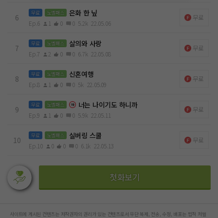
은화 한 닢
무료
노벨패스
6
무료
Ep.6
1
0
0
5.2k
22.05.06
살의와 사랑
무료
노벨패스
7
무료
Ep.7
2
0
0
6.7k
22.05.08
신혼여행
무료
노벨패스
8
무료
Ep.8
1
0
0
5k
22.05.09
너는 나이기도 하니까
무료
노벨패스
9
무료
Ep.9
1
0
0
5.9k
22.05.11
실버링 스쿨
무료
노벨패스
10
무료
Ep.10
0
0
0
6.1k
22.05.13
첫화보기
사이트에 게시된 컨텐츠는 저작권자의 권리가 있는 컨텐츠로서 무단 복제, 전송, 수정, 배포는 법적 처벌