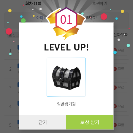
0
회차 (10)
후원하기
0
1
아타비
님을 위해 작품을 응원해주세요!
작가님에게 큰 힘이 됩니다
후원하기
첫화부터
최신화부터
신고
LEVEL UP!
평민에서 공작으로
무료
노벨패스
1
무료
Ep.1
10
2
0
12k
22.04.28
은색호수 저택
무료
노벨패스
2
무료
Ep.2
4
1
0
12.5k
22.04.29
당신, 누구에요?
무료
노벨패스
3
무료
Ep.3
2
0
0
7.5k
22.05.01
국정회의
무료
노벨패스
일반뽑기권
4
무료
Ep.4
2
0
0
8.9k
22.05.02
닫기
보상 받기
시장 구경, 그리고 티파티
무료
노벨패스
5
무료
Ep.5
2
0
0
7.4k
22.05.04