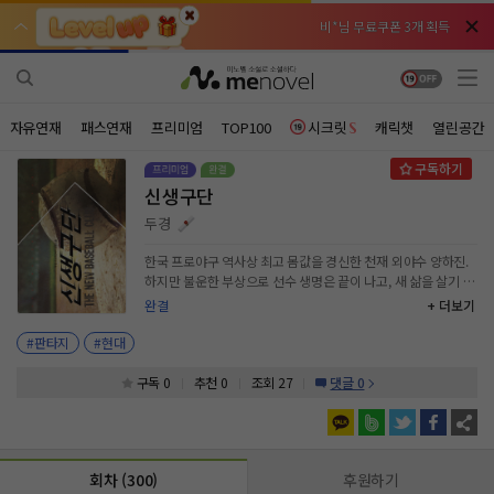
비*님 무료쿠폰 3개 획득
비*님 무료쿠폰 3개 획득
천***님 배지뽑기권 3개 획득
천***님 배지뽑기권 3개 획득
메**님
메**님
체험권 3일 획득
체험권 3일 획득
노벨패스
노벨패스
자유연재
패스연재
프리미엄
TOP100
시크릿
캐릭챗
열린공간
주*님 배지뽑기권 1개 획득
주*님 배지뽑기권 1개 획득
신생구단
주**님 일반뽑기권 2개 획득
주**님 일반뽑기권 2개 획득
두경
베**님
베**님
체험권 1일 획득
체험권 1일 획득
노벨패스
노벨패스
한국 프로야구 역사상 최고 몸값을 경신한 천재 외야수 양하진.
하지만 불운한 부상으로 선수 생명은 끝이 나고, 새 삶을 살기 위
레*님 무료쿠폰 4개 획득
레*님 무료쿠폰 4개 획득
해 미국으로 떠나게 된다. 그곳엔 놀라운 인연이 기다리고 있었
완결
+ 더보기
는데… “천재의 피가 어디로 가진 않는 모양이군.” 메이저리그
갈***님 후원10코인 획득
갈***님 후원10코인 획득
코치 연수 중 발견한 가능성. 그 작은 가능성이 이변을 만들어내
#판타지
#현대
고 세계를 들썩이게 만들 위대한 도전이 시작된다!!
인*님 레어뽑기권 1개 획득
인*님 레어뽑기권 1개 획득
구독 0
추천 0
조회 27
댓글 0
회차 (300)
후원하기