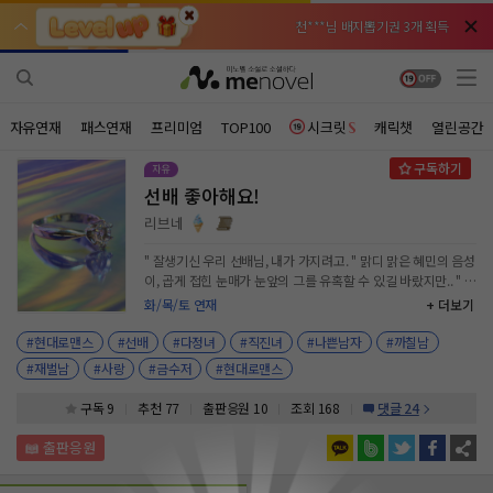
천***님 배지뽑기권 3개 획득
천***님 배지뽑기권 3개 획득
메**님
메**님
체험권 3일 획득
체험권 3일 획득
노벨패스
노벨패스
주*님 배지뽑기권 1개 획득
주*님 배지뽑기권 1개 획득
자유연재
패스연재
프리미엄
TOP100
시크릿
캐릭챗
열린공간
주**님 일반뽑기권 2개 획득
주**님 일반뽑기권 2개 획득
선배 좋아해요!
베**님
베**님
체험권 1일 획득
체험권 1일 획득
노벨패스
노벨패스
리브네
레*님 무료쿠폰 4개 획득
레*님 무료쿠폰 4개 획득
" 잘생기신 우리 선배님, 내가 가지려고. " 맑디 맑은 혜민의 음성
이, 곱게 접힌 눈매가 눈앞의 그를 유혹할 수 있길 바랐지만.. " 재
갈***님 후원10코인 획득
갈***님 후원10코인 획득
밌네. 재미는 있는데, 흥미는 없어. 네가 다른 여자애들과 다를
화/목/토 연재
+ 더보기
게 뭐지? " 선배의 말에 잠시 당황한 혜민은 다시 당돌하게 그를
인*님 레어뽑기권 1개 획득
인*님 레어뽑기권 1개 획득
바라보며 말했다. " 제가 처음으로 먼저 좋아하게 된 사람이라서
#현대로맨스
#선배
#다정녀
#직진녀
#나쁜남자
#까칠남
요. " 내 말에 선배는 낮게 웃더니 내 턱 끝을 잡고 말했다. " 흥미
#재벌남
#사랑
#금수저
#현대로맨스
가 생겼어 너한테. 어디 한번 꼬셔보던가. " 17년 인생, 단 한번도
누군가를 먼저 좋아해본 적이 없던 여고생 ' 지혜민. ' 그런 그녀
구독 9
추천 77
출판응원
10
조회 168
댓글 24
가 처음으로 좋아하게 된 선배 ' 백도겸. ' 소원 고등학교에서 모
든 여학생들의 짝사랑 상대로 유명한데다가 집안도 좋아 완벽한
그. 자신을 꼬셔보라는 말과는 달리 시간이 지나면 지날수록 혜
민을 유혹하는데.. 선배, 저보고 꼬시라면서 왜 선배가 꼬시고 있