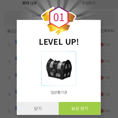
0
어요.
회차 (10)
후원하기
0
1
리브네
님을 위해 작품을 응원해주세요!
작가님에게 큰 힘이 됩니다
후원하기
첫화부터
최신화부터
신고
LEVEL UP!
잘생기신 우리 선배님, 내가 꼬시려고.
무료
노벨패스
1
무료
Ep.1
38
11
6
5.8k
22.10.21
당했네, 짜증나게.
무료
노벨패스
2
무료
Ep.2
25
10
3
7k
22.10.21
예뻐, 그것도 엄청.
무료
노벨패스
3
무료
Ep.3
20
9
2
6.3k
22.10.21
Fox
무료
노벨패스
일반뽑기권
4
무료
Ep.4
18
8
3
5.9k
22.10.21
닫기
보상 받기
데이트 신청
무료
노벨패스
5
무료
Ep.5
17
9
6
6.2k
22.10.21