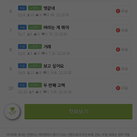
엿같네
무료
노벨패스
6
무료
Ep.6
10
6
0
8k
22.10.30
바라는 게 뭐야
무료
노벨패스
7
무료
Ep.7
9
6
0
7k
22.10.30
거래
무료
노벨패스
8
무료
Ep.8
9
6
0
7.1k
22.10.30
보고 싶어요
무료
노벨패스
9
무료
Ep.9
13
6
1
6.6k
22.10.30
두 번째 고백
무료
노벨패스
10
무료
Ep.10
9
6
1
5.9k
22.10.30
첫화보기
사이트에 게시된 컨텐츠는 저작권자의 권리가 있는 컨텐츠로서 무단 복제, 전송, 수정, 배포는 법적 처벌