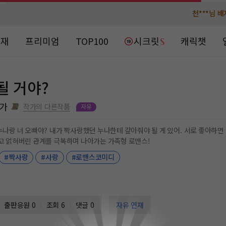
천***님 
천***님 
메**님
메**님
노벨패스
노벨패스
연재
프리미엄
TOP100
시크릿
캐릭챗
주*님 배
주*님 배
주**님 일
주**님 일
될 거야?
베**님
베**님
노벨패스
노벨패스
가
작가의 다른작품
레*님 
레*님 
로 좋아하면 안 될 것 같은 사람을 좋아해. 가족 사이 되고 싶지 않은
 얽히고 얽혀버린 관계를 극복하며 나아가는 가족형 로맨스!
갈***
갈***
#짝사랑
#사랑
#로맨스코미디
인*님 레
인*님 레
출판응원
0
조회 6
댓글 0
자유 연재