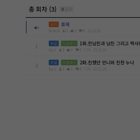
총 회차 (3)
신고
휴재
공지
Notice
0
0
0
22.11.20
1화.전남친과 남친 그리고 짝사
무료
노벨패스
1
Ep.1
3
0
0
7.7k
22.11.10
2화.친했던 언니와 친한 누나
무료
노벨패스
2
Ep.2
3
1
0
7.2k
22.11.16