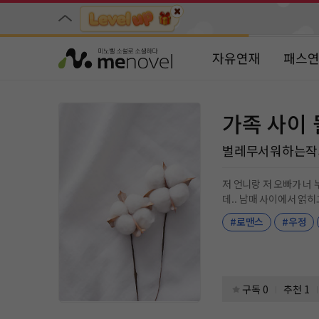
자유연재
패스
가족 사이 
벌레무서워하는작
저 언니랑 저 오빠가 너 누나랑 너 오빠야? 내가 짝사랑했던 누나한테 갚아줘야 될 게 있어. 서
데.. 남매 사이에서
#로맨스
#우정
구독 0
추천 1