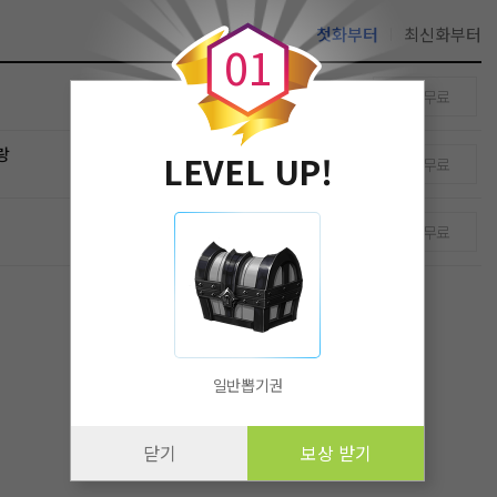
0
첫화부터
최신화부터
0
1
무료
랑
LEVEL UP!
무료
무료
일반뽑기권
닫기
보상 받기