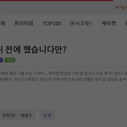
비*님 
비*님 
천***님 
천***님 
연재
프리미엄
TOP100
시크릿
캐릭챗
메**님
메**님
노벨패스
노벨패스
주*님 배
주*님 배
귀 전에 했습니다만?
주**님 일
주**님 일
베**님
베**님
노벨패스
노벨패스
를 쓰는 시인이... 하지만 현실은 시만 잘 쓴다고 되는 게 아니었다 모든 걸 잃고 비가 쏟아지는 건설 현장에서 자재를 나르
레*님 
레*님 
가 끊기듯 세상이 나와 끊어진다 ´내게... 한 번의 기회가 더 있다면...´
갈***
갈***
인*님 레
인*님 레
조회 55
댓글 0
완결