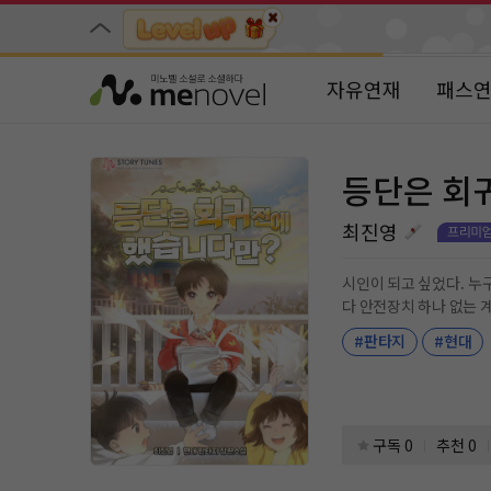
자유연재
패스
등단은 회
최진영
시인이 되고 싶었다. 누구보다 좋은 시
다 안전장치 하나 없는 계단에서 그만 미끄러졌다 [당신의 시와 시인으로서의 성품은 빛이 날 정도로 순수하지만, 그저 그것뿐이다. 가난한 시인은 블랙홀 속에
빛일 뿐이다.] 상업적인 제안을 건네던 한 사업가의 충고가 마지막 순간 뇌리에 스친다 눈앞이 점점 흐릿해진다. 의미 없는 깨달음에 웃음이 나왔다. 마치 모니터
#판타지
#현대
구독 0
추천 0