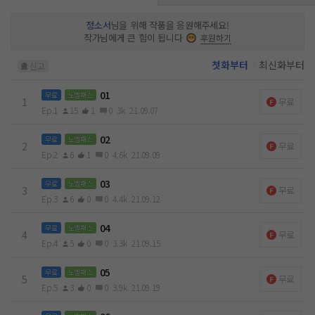
정소서
님을 위해 작품을 응원해주세요!
작가님에게 큰 힘이 됩니다
후원하기
첫화부터
최신화부터
신고
01
무료
노벨패스
1
무료
Ep.1
15
1
0
3k
21.09.07
02
무료
노벨패스
2
무료
Ep.2
6
1
0
4.6k
21.09.09
03
무료
노벨패스
3
무료
Ep.3
6
0
0
4.4k
21.09.12
04
무료
노벨패스
4
무료
Ep.4
5
0
0
3.3k
21.09.15
05
무료
노벨패스
5
무료
Ep.5
3
0
0
3.9k
21.09.19