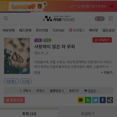
천***님 배지뽑기권 3개 획득
천***님 배지뽑기권 3개 획득
메**님
메**님
체험권 3일 획득
체험권 3일 획득
노벨패스
노벨패스
주*님 배지뽑기권 1개 획득
주*님 배지뽑기권 1개 획득
자유연재
패스연재
프리미엄
TOP100
시크릿
캐릭챗
열린공간
주**님 일반뽑기권 2개 획득
주**님 일반뽑기권 2개 획득
사랑하지 않은 자 무죄
베**님
베**님
체험권 1일 획득
체험권 1일 획득
노벨패스
노벨패스
정소서
레*님 무료쿠폰 4개 획득
레*님 무료쿠폰 4개 획득
사랑불구자, 괴물, 수용소. 세상에 존재하는 어떤 형식의 사랑도
하지 못하는 이들에 붙여지는 이름이었다. 혜원, 스물셋의 나이
갈***님 후원10코인 획득
갈***님 후원10코인 획득
에 희망사랑병원에 스스로 발을 내디딘 그녀는 분명 그들과는 달
완결
+ 더보기
랐다. 그녀는 어떤 사랑도 하지 못하는 괴물이 아니었다. 그녀는
인*님 레어뽑기권 1개 획득
인*님 레어뽑기권 1개 획득
그녀의 가족들을, 친구들을 사랑했다. 그녀가 충족해내지 못한
#로맨스
#사랑
사랑은 단지 이성 간의 사랑이었을 뿐이었다. 그녀는 단지 모두
의 걱정을 사는 감독대상자일뿐이었다. 그렇게 사랑이라는 감정
구독 0
추천 2
출판응원
2
조회 57
댓글 0
앞에서 방황하던 혜원은 강민기라는 사람을 만나게 된다. 그녀와
는 너무나도 다른 괴물이 되기까지 얼마남지 않은 그를.
회차 (33)
후원하기