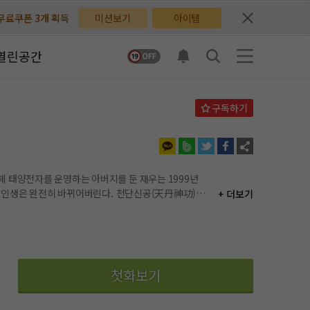
무료쿠폰 3개 획득
무료쿠폰 3개 획득
미션보기
아이템
배지뽑기권 3개 획득
배지뽑기권 3개 획득
열린공간
체험권 3일 획득
체험권 3일 획득
지뽑기권 1개 획득
지뽑기권 1개 획득
반뽑기권 2개 획득
반뽑기권 2개 획득
체험권 1일 획득
체험권 1일 획득
그의 인생은 완전히 바뀌어버린다. 천단신공(天丹神功)의
+ 더보기
무료쿠폰 4개 획득
무료쿠폰 4개 획득
님 후원10코인 획득
님 후원10코인 획득
어뽑기권 1개 획득
어뽑기권 1개 획득
첫화보기