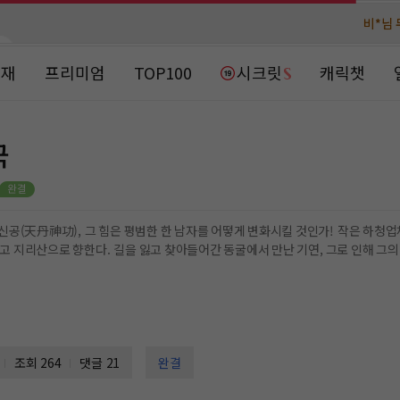
비*님 
비*님 
천***님 
천***님 
연재
프리미엄
TOP100
시크릿
캐릭챗
메**님
메**님
노벨패스
노벨패스
주*님 배
주*님 배
국
주**님 일
주**님 일
베**님
베**님
노벨패스
노벨패스
그 힘은 평범한 한 남자를 어떻게 변화시킬 것인가! 작은 하청업체 태양전자를 운영하는 아버지를 둔 재우는 1999년
 잃고 지리산으로 향한다. 길을 잃고 찾아들어간 동굴에서 만난 기연, 그로 인해 
레*님 
레*님 
키고, 그 잠재력은 곧 모습을 드러낸다. 동시에 그런 재우를 향해 다가오는 미지의 손길. 과연 그들은 적인가, 아군
손에 쥘 사나이의 탄생, 그 시작!
갈***
갈***
인*님 레
인*님 레
조회 264
댓글 21
완결