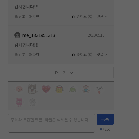
감사합니다!!!
좋아요
(
0
)
댓글
신고
차단
me_1331951313
2023.05.10
감사합니다!!!
좋아요
(
0
)
댓글
신고
차단
더보기
등록
0
/ 250