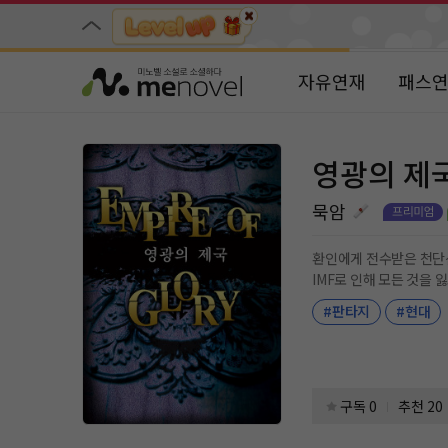
자유연재
패스
영광의 제
묵암
환인에게 전수받은 천단신공(天丹神功), 
IMF로 인해 모든 것을
놀라운 힘은 그의 정신과 육체를 서서히 단련시
#판타지
#현대
인가. 영광의 제국을 
구독 0
추천 20