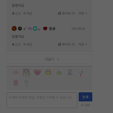
잘봒어요
좋아요
(
0
)
댓글
신고
차단
황귤
2023.08.06
잘뵜어요
좋아요
(
0
)
댓글
신고
차단
더보기
등록
0
/ 250