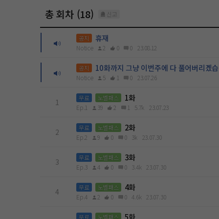
총 회차 (18)
신고
휴재
공지
Notice
2
0
0
23.08.12
10화까지 그냥 이번주에 다 풀어버리겠습
공지
Notice
5
1
0
23.07.26
1화
무료
노벨패스
1
Ep.1
39
2
1
5.7k
23.07.23
2화
무료
노벨패스
2
Ep.2
9
0
0
3k
23.07.30
3화
무료
노벨패스
3
Ep.3
4
0
0
3.4k
23.07.30
4화
무료
노벨패스
4
Ep.4
2
0
0
4.6k
23.07.30
5화
무료
노벨패스