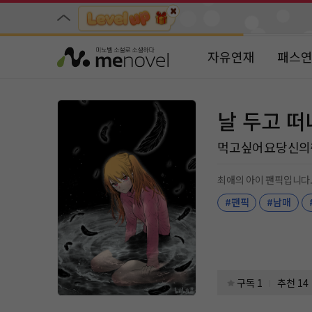
자유연재
패스
날 두고 
먹고싶어요당신의
최애의 아이 팬픽입니다
#팬픽
#남매
구독 1
추천 14