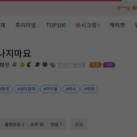
메**님
메**님
노벨패스
노벨패스
주*님 배
주*님 배
연재
프리미엄
TOP100
시크릿
캐릭챗
주**님 일
주**님 일
떠나지마요
베**님
베**님
노벨패스
노벨패스
췌장
레*님 
레*님 
작가의 다른작품
갈***
갈***
.
#환생
#삼각관계
#아이돌
#복수
#막장
인*님 레
인*님 레
출판응원
2
조회 91
댓글 7
휴재