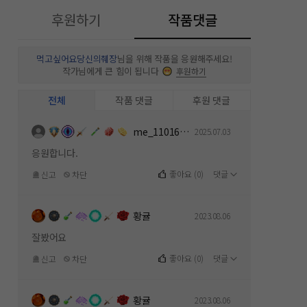
후원하기
작품댓글
먹고싶어요당신의췌장
님을 위해 작품을 응원해주세요!
작가님에게 큰 힘이 됩니다
후원하기
전체
작품 댓글
후원 댓글
me_1101619112
2025.07.03
응원합니다.
좋아요
(
0
)
댓글
신고
차단
황귤
2023.08.06
잘봤어요
좋아요
(
0
)
댓글
신고
차단
황귤
2023.08.06