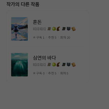
작가의 다른 작품
혼돈
ll1l1ll1l1
구독 1
추천 5
회차 20
심연의 바다
ll1l1ll1l1
구독 0
추천 5
회차 5