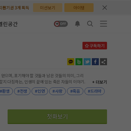
배지뽑기권 3개 획득
배지뽑기권 3개 획득
미션보기
아이템
체험권 3일 획득
체험권 3일 획득
열린공간
지뽑기권 1개 획득
지뽑기권 1개 획득
반뽑기권 2개 획득
반뽑기권 2개 획득
체험권 1일 획득
체험권 1일 획득
무료쿠폰 4개 획득
무료쿠폰 4개 획득
 얻으며, 포기해야 할 것들과 남은 것들의 의미, 그리
할지 다짐하는, 인생의 끝에 있는 죽은 자들의 이야기.
+ 더보기
님 후원10코인 획득
님 후원10코인 획득
#환생
#전생
#인연
#사랑
#죽음
#드라마
어뽑기권 1개 획득
어뽑기권 1개 획득
첫화보기