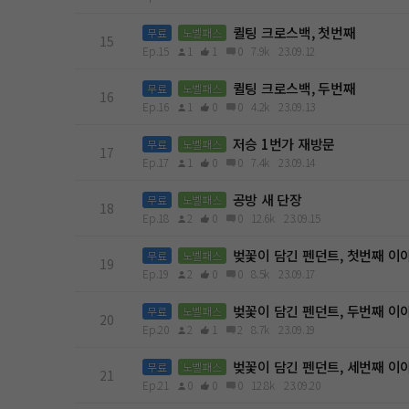
퀼팅 크로스백, 첫번째
무료
노벨패스
15
Ep.15
1
1
0
7.9k
23.09.12
퀼팅 크로스백, 두번째
무료
노벨패스
16
Ep.16
1
0
0
4.2k
23.09.13
저승 1번가 재방문
무료
노벨패스
17
Ep.17
1
0
0
7.4k
23.09.14
공방 새 단장
무료
노벨패스
18
Ep.18
2
0
0
12.6k
23.09.15
벚꽃이 담긴 펜던트, 첫번째 이
무료
노벨패스
19
Ep.19
2
0
0
8.5k
23.09.17
벚꽃이 담긴 펜던트, 두번째 이
무료
노벨패스
20
Ep.20
2
1
2
8.7k
23.09.19
벚꽃이 담긴 펜던트, 세번째 이
무료
노벨패스
21
Ep.21
0
0
0
12.8k
23.09.20