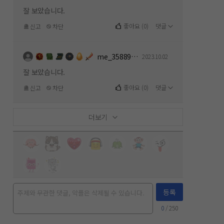
잘 보았습니다.
좋아요
(
0
)
댓글
신고
차단
me_358891154
2023.10.02
잘 보았습니다.
좋아요
(
0
)
댓글
신고
차단
더보기
등록
0
/ 250