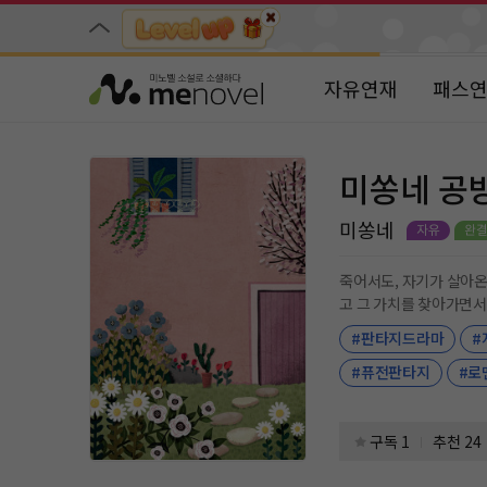
자유연재
패스
미쏭네 공방
미쏭네
죽어서도, 자기가 살아온
고 그 가치를 찾아가면서
#판타지드라마
#
#퓨전판타지
#로
구독 1
추천 24