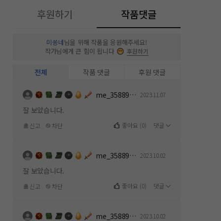
후원하기
작품댓글
미쏭네
님을 위해 작품을 응원해주세요!
작가님에게 큰 힘이 됩니다
후원하기
전체
작품 댓글
후원 댓글
me_358891154
2023.11.07
잘 보았습니다.
좋아요
(
0
)
댓글
신고
차단
me_358891154
2023.10.02
잘 보았습니다.
좋아요
(
0
)
댓글
신고
차단
me_358891154
2023.10.02