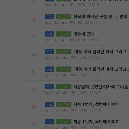
7
Ep.7
1
1
1
26.2k
23.08.31
한복에 피어난 구슬 꽃, 두 번째
무료
노벨패스
8
Ep.8
3
1
0
18k
23.09.01
미쏭네 공방
무료
노벨패스
9
Ep.9
1
1
0
17.3k
23.09.04
‘미쏭’이라 불리던 여자 그리고 
무료
노벨패스
10
Ep.10
1
1
0
17.9k
23.09.05
‘미쏭’이라 불리던 여자 그리고 
무료
노벨패스
11
Ep.11
1
1
0
16.8k
23.09.06
사랑받지 못했던 여자와 그녀를
무료
노벨패스
12
Ep.12
2
2
1
16.2k
23.09.07
저승 1번가, 첫번째 이야기
무료
노벨패스
13
Ep.13
1
1
0
10.4k
23.09.08
저승 1번가, 두번째 이야기
무료
노벨패스
14
Ep.14
1
0
0
10.6k
23.09.11