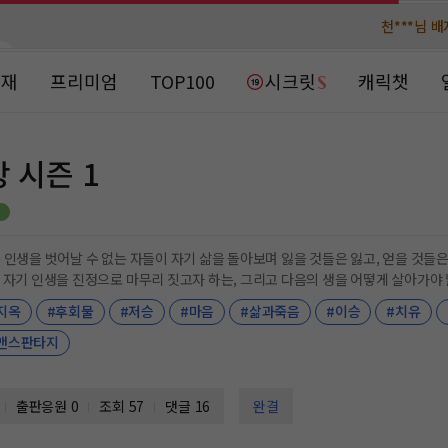
천***님 
천***님 
메**님
메**님
노벨패스
노벨패스
연재
프리미엄
TOP100
시크릿
캐릭챗
주*님 배
주*님 배
주**님 일
주**님 일
 시즌 1
베**님
베**님
노벨패스
노벨패스
레*님 
레*님 
 인생을 벗어날 수 없는 자들이 자기 삶을 돌아보며 잃을 것들은 잃고, 얻을 것들은
 자기 인생을 진정으로 마무리 짓고자 하는, 그리고 다음의 생을 어떻게 살아가야 
갈***
갈***
지옥
#후회물
#저승
#마음
#삶과죽음
#이승
#치유
인*님 레
인*님 레
맨스판타지
출판응원
0
조회 57
댓글 16
완결