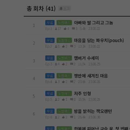
총 회차 (41)
신고
아빠와 딸 그리고 그놈
무료
노벨패스
1
Ep.1
17
4
3
5.4k
23.08.22
마음을 담는 파우치(pouch)
무료
노벨패스
2
Ep.2
8
2
3
13.1k
23.08.22
햄버거 수세미
무료
노벨패스
3
Ep.3
4
2
2
11.5k
23.08.25
쟁반에 새겨진 마음
무료
노벨패스
4
Ep.4
3
2
2
23.6k
23.08.28
저주 인형
무료
노벨패스
5
Ep.5
2
1
0
18.9k
23.08.29
밤을 밝히는 잭오랜턴
무료
노벨패스
6
Ep.6
2
2
1
26.4k
23.08.30
한복에 피어난 구슬 꽃, 첫 번째
무료
노벨패스