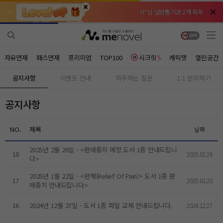
서*님 일반뽑기권 2개 획득
서*님 일반뽑기권 2개 획득
비*님 무료쿠폰 3개 획득
비*님 무료쿠폰 3개 획득
천***님 배지뽑기권 3개 획득
천***님 배지뽑기권 3개 획득
자유연재
패스연재
프리미엄
TOP100
시크릿
캐릭챗
열린공간
메**님
메**님
체험권 3일 획득
체험권 3일 획득
노벨패스
노벨패스
공지사항
이벤트 안내
자주하는 질문
1:1 문의하기
주*님 배지뽑기권 1개 획득
주*님 배지뽑기권 1개 획득
공지사항
주**님 일반뽑기권 2개 획득
주**님 일반뽑기권 2개 획득
NO.
제목
날짜
베**님
베**님
체험권 1일 획득
체험권 1일 획득
노벨패스
노벨패스
2025년 2월 26일 - <판매중지 예정 도서 1종 안내드립니
레*님 무료쿠폰 4개 획득
레*님 무료쿠폰 4개 획득
18
2025.02.26
다>
갈***님 후원10코인 획득
갈***님 후원10코인 획득
2025년 1월 22일 - <완해(Relief Of Pain)> 도서 1종 판
17
2025.01.20
매중지 안내드립니다>
인*님 레어뽑기권 1개 획득
인*님 레어뽑기권 1개 획득
16
2024년 12월 27일 - 도서 1종 파일 교체 안내드립니다.
2024.12.27