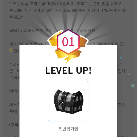
*
모든 작품 조회수당
10
원이 적립되며
,
조회수는 본인 인증 유저 기
준
1
회만 인정되어요
,
또한 에피소드 회차에만 인정되니까
,
꼭 확인해
주세요!!
0
혜택
1 x 2. 패스연재 조회수 당 20원이 지급되어요!
0
1
패스연재 이벤트 기간동안 패스연재는 기존 금액의 2배인 조회수 당
20원이 적립됩니다~
*
모든 작품 조회수당
10
원이 적립되며
,
조회수는 본인 인증 유저 기
LEVEL UP!
준
1
회만 인정되어요
,
또한 에피소드 회차에만 인정되니까
,
꼭 확인해
주세요!!
혜택
2.
첫 작품 등록 시
5,000
원이 지급되어요
!
최초 첫 작품 등록 시
, 5,000
원을 지급해요
~
하지만
,
최초 등록한 첫 작
품에 대해서 지급 된다는 점 확인해주세요
!
(주의 사항)
일반뽑기권