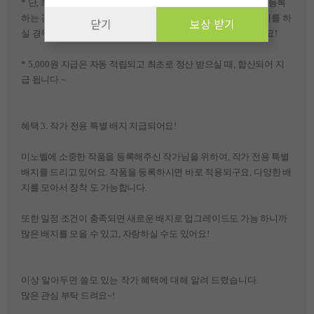
* 단
,
최초 등록한 첫 번째 작품에만 지급됩니다
,
만약 삭제 후 재 등록
하는 경우에는 지급되지 않아요
.
지원금을 지급 받은 작품을 삭제를 하
닫기
보상 받기
실 경우에는 지원금은 없어 질 수도 있으니 이점 꼭 확인 해 주세요
!
* 5,000
원 지급은 자동 적립되고 최초로 정산 받으실 때
,
합산되어 지
급 됩니다
.~
혜택
3.
작가 전용 특별 배지 지급되어요
!
미노벨에 소중한 작품을 등록해주신 작가님을 위하여
,
작가 전용 특별
배지를 드리고 있어요
.
작품을 등록하시면 바로 적용되구요
,
다양한 배
지를 모아서 장착 도 가능합니다
.
또한 일정 조건이 충족되면 새로운 배지로 업그레이드도 가능 하니까
많은 배지를 모을 수 있고
,
자랑하실 수도 있어요
!
이상 알아두면 쓸모 있는 작가 혜택에 대해 알려 드렸습니다.
많은 관심 부탁 드려요~!