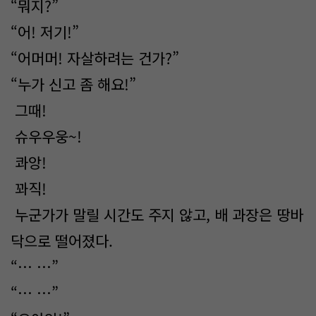
“뭐지?”
“어! 저기!”
“어머머! 자살하려는 건가?”
“누가 신고 좀 해요!”
그때!
슈우우웅~!
콰앙!
꽈직!
누군가가 말릴 시간도 주지 않고, 배 과장은 땅바
닥으로 떨어졌다.
“… …”
“… …”