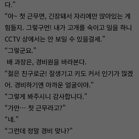
다.”
“아~ 첫 근무면, 긴장돼서 자리에만 앉아있는 게
힘들지. 그렇구먼! 내가 고개를 숙이고 일을 하니
CCTV 상에서는 안 보일 수 있을걸세.”
“그렇군요.”
배 과장은, 경비원을 바라본다.
“젊은 친구로군! 잘생기고 키도 커서 인기가 많겠
어. 경비하기엔 아까운 얼굴이야.”
“그렇게 봐주시니 감사합니다.”
“가만… 첫 근무라고?”
“네.”
“그런데 정말 경비 맞나?”