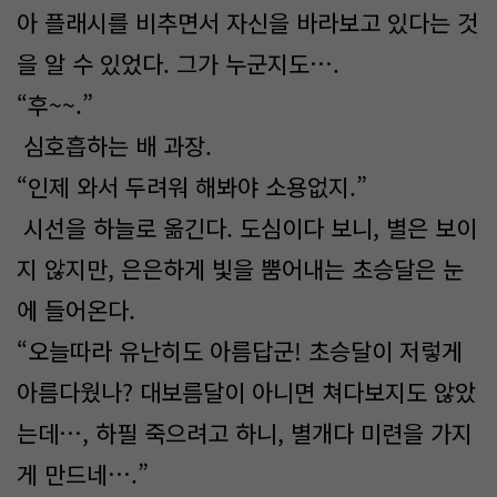
아 플래시를 비추면서 자신을 바라보고 있다는 것
을 알 수 있었다. 그가 누군지도….
“후~~.”
심호흡하는 배 과장.
“인제 와서 두려워 해봐야 소용없지.”
시선을 하늘로 옮긴다. 도심이다 보니, 별은 보이
지 않지만, 은은하게 빛을 뿜어내는 초승달은 눈
에 들어온다.
“오늘따라 유난히도 아름답군! 초승달이 저렇게
아름다웠나? 대보름달이 아니면 쳐다보지도 않았
는데…, 하필 죽으려고 하니, 별개다 미련을 가지
게 만드네….”