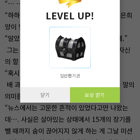
“… …”
LEVEL UP!
“하하하! 걱정하지 마세요. 그 벌은! 따님인 은희
양이 받을 테니까요.”
“알았네… 쓸 테니, 아이는 건들지 말아 주게.”
그는 배 과장이 말을 해도, 못 들은 것처럼 자신
의 할 말을 이어 나간다.
“혹시 아시려나…. 두 번째?”
일반뽑기권
배 과장은 생각을 거듭해서, 저 두 번째라는 말의
닫기
보상 받기
의미를 생각했다. 그러고 눈을 부릅뜬다.
“뉴스에서는 고문한 흔적이 있었다고만 나왔는
데…. 사실은 살아있는 상태에서 15개의 장기를
뺄 때까지 숨이 끊어지지 않게 하는 게 그날 미션