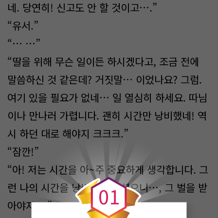
네. 당연히! 신고도 안 할 것이고….”
“유서.”
“… …”
“딸을 위해 무슨 일이든 하시겠다고, 조금 전에
말씀하신 것 같은데? 거짓말… 이었나요? 그럼.
여기 있을 필요가 없네… 일 열심히 하세요. 따님
이나 만나러 가렵니다. 괜히 시간만 낭비했네! 역
시 하던 대로 해야지 크크크.”
“잠깐!”
0
“아! 저는 시간을 아~주 중요하게 생각합니다. 그
런 나의 시간을 낭비하게 하셨으니…, 그 벌을 받
0
1
아야지요.”