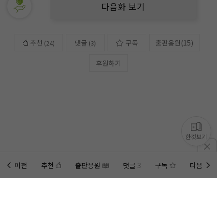
다음화 보기
추천
댓글
구독
출판응원
(
15
)
(
24
)
(3)
후원하기
한컷보기
이전
추천
출판응원
댓글
3
구독
다음
홈에
미노벨 웹
추가하기
미노벨 앱
설치하기
사이트에 게시된 컨텐츠는 저작권자의 권리가 있는 컨텐츠로서 무단 복제, 전송, 수정, 배포는 법적 처
벌을 받을 수 있습니다.