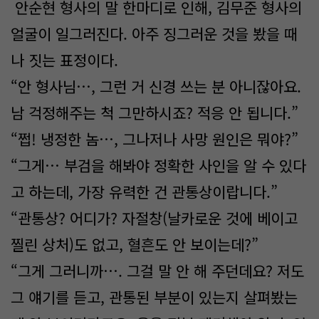
안순현 형사의 말 한마디로 인해, 김무준 형사의
얼굴이 일그러진다. 아주 징그러운 것을 봤을 때
나 짓는 표정이다.
“안 형사님…, 그런 거 신경 쓰는 분 아니잖아요.
남 걱정해주는 척 그만하시죠? 적응 안 됩니다.”
“쩝! 냉정한 놈…, 그나저나 사망 원인은 뭐야?”
“그게… 부검을 해봐야 정확한 사인을 알 수 있다
고 하는데, 가장 유력한 건 관통상이랍니다.”
“관통상? 어디가? 자절창(날카로운 것에 베이고
찔린 상처)도 없고, 혈흔도 안 보이는데?”
“그게 그러니까…. 그걸 말 안 해 주던데요? 저도
그 얘기를 듣고, 관통된 부분이 있는지 살펴봤는