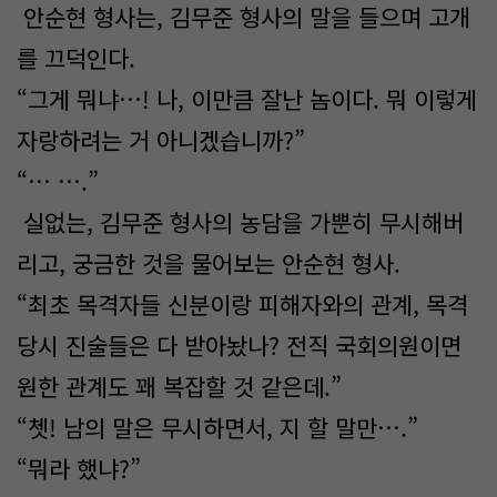
안순현 형사는, 김무준 형사의 말을 들으며 고개
를 끄덕인다.
“그게 뭐냐…! 나, 이만큼 잘난 놈이다. 뭐 이렇게
자랑하려는 거 아니겠습니까?”
“… ….”
실없는, 김무준 형사의 농담을 가뿐히 무시해버
리고, 궁금한 것을 물어보는 안순현 형사.
“최초 목격자들 신분이랑 피해자와의 관계, 목격
당시 진술들은 다 받아놨나? 전직 국회의원이면
원한 관계도 꽤 복잡할 것 같은데.”
“쳇! 남의 말은 무시하면서, 지 할 말만….”
“뭐라 했냐?”