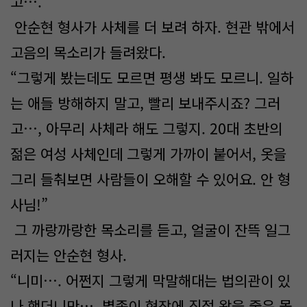
고….”
안순현 형사가 사체를 더 보려 하자. 현관 밖에서
고음의 목소리가 들려왔다.
“그렇게 봤는데도 모르면 평생 봐도 모르니. 일하
는 애들 방해하지 말고, 빨리 보내주시죠? 그러
고…, 아무리 사체라 해도 그렇지. 20대 초반의
젊은 여성 사체인데 그렇게 가까이 붙어서, 옷을
그리 들춰보면 사람들이 오해할 수 있어요. 안 형
사님!”
그 까랑까랑한 목소리를 듣고, 얼굴이 잔뜩 일그
러지는 안순현 형사.
“니미…. 어쩐지 그렇게 막말해대는 법의관이 있
나 했더니만…, 별종이 현장에 직접 왔을 줄은 몰