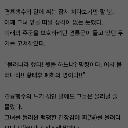
견룡행수의 말에 휘는 잠시 쳐다보기만 할 뿐.
어째 그녀 앞을 떠날 생각이 없는 듯했다.
미래의 주군을 보호하려던 견룡군이 들고 있던 무
기를 고쳐잡았다.
“물러나라 했다! 뭣들 하느냐? 명령이다. 어서 물
러나라!! 황태후 폐하의 명이다!!”
견룡행수의 노기 섞인 말에도 그들은 물러날 줄
몰랐다.
그녀를 둘러싼 팽팽한 긴장감에 휘(輝)를 올려다
보던 지(智)가 걱정스레 말했다.