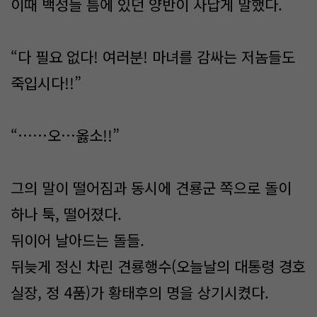
이때 백성들 틈에 있던 양반이 사납게 말했다.
“다 필요 없다! 여러분! 마녀를 감싸는 저놈들도
죽입시다!!”
“……오…옳소!!”
그의 말이 떨어짐과 동시에 견룡군 쪽으로 돌이
하나 툭, 떨어졌다.
뒤이어 날아드는 돌들.
뒤늦게 정신 차린 견룡행수(오늘날의 대통령 경호
실장, 정 4품)가 황태후의 명을 상기시켰다.