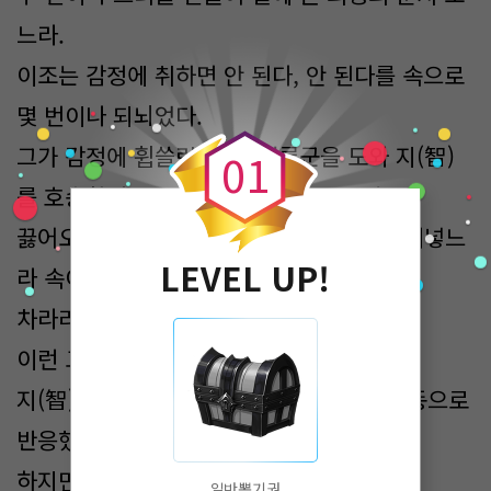
느라.
이조는 감정에 취하면 안 된다, 안 된다를 속으로
0
몇 번이나 되뇌었다.
그가 감정에 휩쓸린 순간, 견룡군을 도와 지(智)
0
1
를 호송하던 동료들과 싸워야 할 테니까.
끓어오르는 감정을 누르고 눌러 깊숙이 욱여넣느
LEVEL UP!
라 속이 다 문드러졌다.
차라리 이곳에 혼자 있었으면.
이런 고민 안 해도 될 텐데.
지(智)에게 날아가는 돌을 본 그는 몸이 자동으로
반응했다.
하지만…그의 뜻대로 하지 못했다.
일반뽑기권