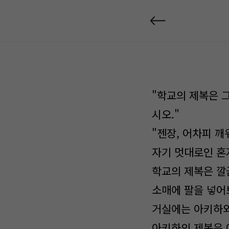
"학교의 제복은 
시오."
"젠장, 어차피 깨
자기 멋대로인 혼
학교의 제복은 깔
소매에 팔을 넣어보
거실에는 아키하와
아키하의 제복은 