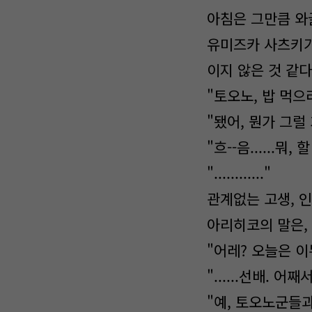
아침은 그만큼 와
유미즈카 사츠키가
이지 않은 것 같다
"토오노, 밥 먹으
"됐어, 뭔가 그럴
"흐--음......
"............"
관계없는 고생, 
아리히코의 말은,
"어레? 오늘은 
"......선배. 어
"예, 토오노군들과