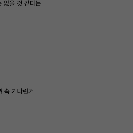
는 없을 것 같다는
서 계속 기다린거