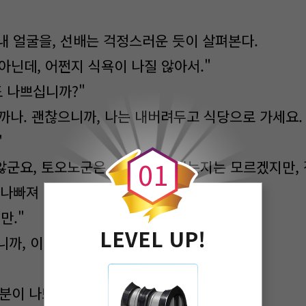
내 얼굴을, 선배는 걱정스러운 듯이 살펴본다.
 아닌데, 어쩐지 식욕이 나질 않아서."
도 나쁘십니까?"
정도일까나. 괜찮으니까, 나는 내버려두고 식당으로 가세요
0
"
0
1
 않군요, 토오노군은. 무슨 일이 있는지는 모르겠지만,
 나빠져 버려요."
지만."
LEVEL UP!
니까, 이것만은 어떻게 할 수도 없다.
 기분이 나쁘다.