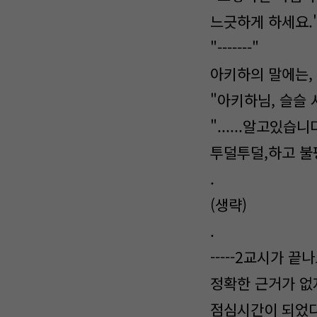
느긋하게 하세요.
"-------"
아키하의 말에는,
"아키하님, 슬슬
"......알고있
투덜투덜,하고 불
.
(생략)
.
-----2교시가 
정확한 근거가 없
점심시간이 되었