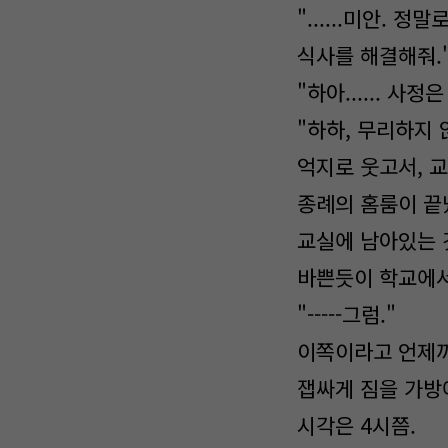
"......미안.
식사를 해결해줘.
"하아...... 
"하하, 무리하지
억지로 웃고서, 
종례의 홈룸이 끝
교실에 남아있는 
바쁜듯이 학교에
"-----그럼."
이쪽이라고 언제까
잽싸게 짐을 가방에
시각은 4시쯤.