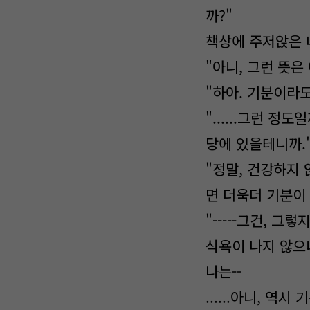
까?"
책상에 주저앉은 
"아니, 그런 뜻은
"하아. 기분이라
"......그런 
당에 있을테니까.
"정말, 건강하지
면 더욱더 기분이
"-----그건, 그렇
식욕이 나지 않으
나는--
......아니, 역시