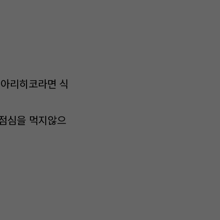
. 아리히코라면 식
 점심을 먹지않으