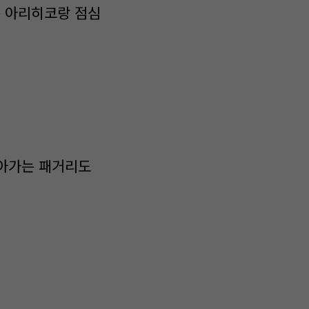
배는 아리히코랑 점심
돌아가는 패거리도