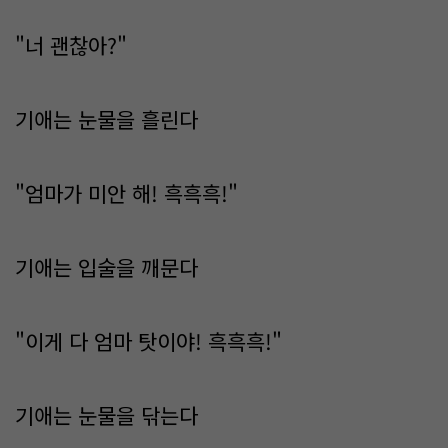
"너 괜찮아?"
기애는 눈물을 흘린다
"엄마가 미안 해! 흑흑흑!"
기애는 입술을 깨문다
"이게 다 엄마 탓이야! 흑흑흑!"
기애는 눈물을 닦는다