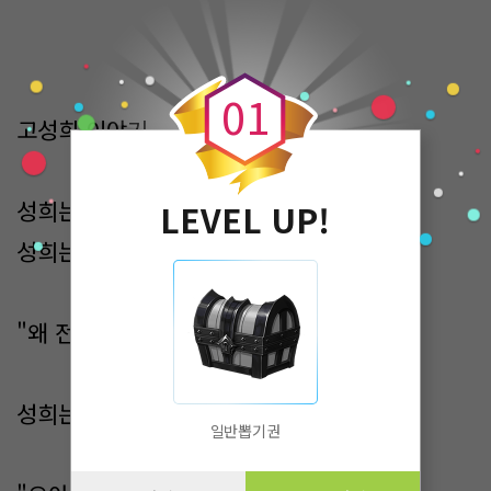
0
0
1
고성희 이야기
성희는 안절부절이다
LEVEL UP!
성희는 석구에게 전화를 건다
"왜 전화 안 받아? 왜?"
성희는 핸드폰을 던진다
일반뽑기권