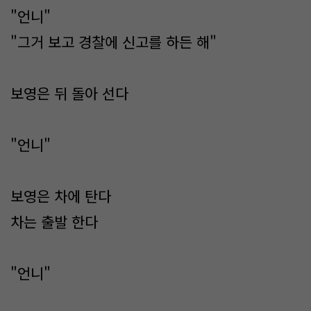
"언니"
"그거 보고 경찰에 신고를 하든 해"
보영은 뒤 돌아 선다
"언니"
보영은 차에 탄다
차는 출발 한다
"언니"