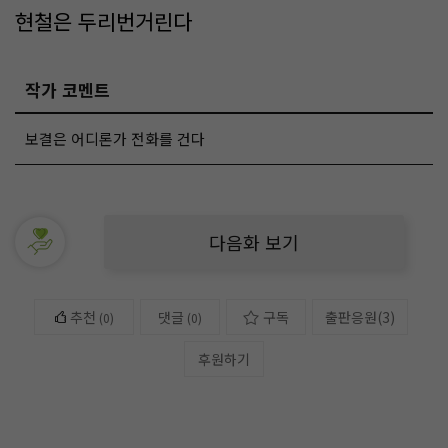
현철은 두리번거린다
작가 코멘트
보결은 어디론가 전화를 건다
다음화 보기
추천
댓글
구독
출판응원
(
3
)
(
0
)
(0)
후원하기