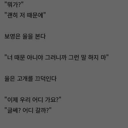
"뭐가?"
"괜히 저 때문에"
보영은 율을 본다
"너 때문 아니야 그러니까 그런 말 하지 마"
율은 고개를 끄덕인다
"이제 우리 어디 가요?"
"글쎄? 어디 갈까?"