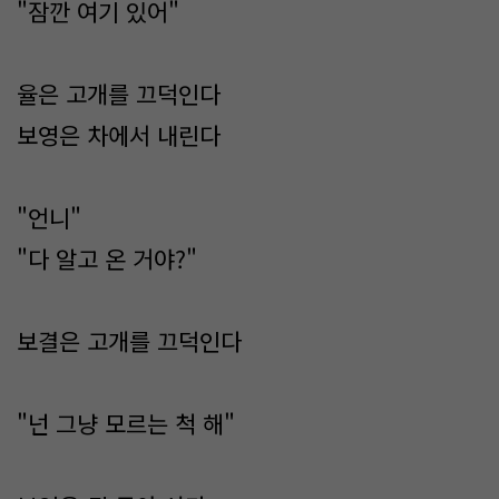
"잠깐 여기 있어"
율은 고개를 끄덕인다
보영은 차에서 내린다
"언니"
"다 알고 온 거야?"
보결은 고개를 끄덕인다
"넌 그냥 모르는 척 해"