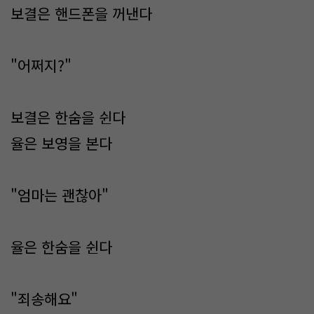
보결은 핸드폰을 꺼낸다
"어쩌지?"
보결은 한숨을 쉰다
율은 보영을 본다
"엄마는 괜찮아"
율은 한숨을 쉰다
"죄송해요"