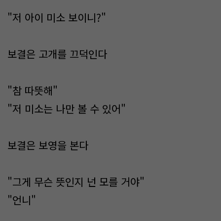
"저 아이 미소 보이니?"
보결은 고개를 끄덕인다
"참 따뜻해"
"저 미소는 나만 볼 수 있어"
보결은 보영을 본다
"그게 무슨 뜻인지 넌 모를 거야"
"언니"