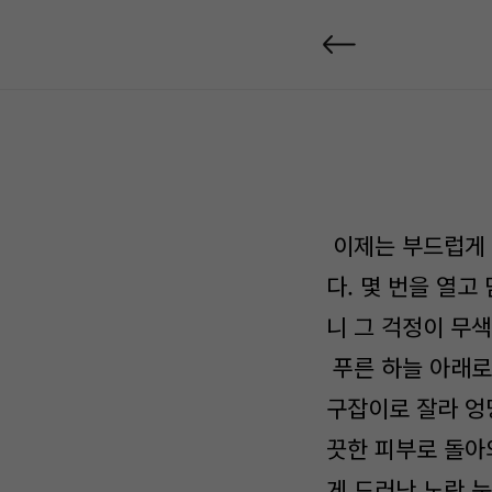
이제는 부드럽게 
다. 몇 번을 열고
니 그 걱정이 무
푸른 하늘 아래로
구잡이로 잘라 엉
끗한 피부로 돌아와
게 드러난 노란 