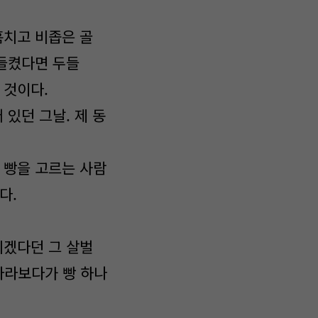
훔치고 비좁은 골
 들켰다면 두들
 것이다.
있던 그날. 제 동
 빵을 고르는 사람
다.
리겠다던 그 살벌
바라보다가 빵 하나