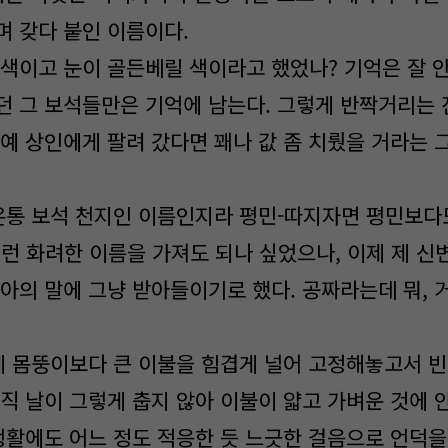
며 갖다 붙인 이름이다.
색이고 눈이 골든베릴 색이라고 했었나? 기억은 잘 
던 그 보석들만은 기억에 남는다. 그렇게 반짝거리는 
노예 상인에게 팔려 갔다면 꽤나 값 좀 치뤘을 거라는 
온통 보석 천지인 이름인지라 평민-따지자면 평민보다
이런 화려한 이름을 가져도 되나 싶었으나, 이제 제 신
레아의 말에 그냥 받아들이기로 했다. 공짜라는데 뭐, 
제 몸뚱이보다 큰 이불을 힘겹게 널어 고정해놓고서 빈
직 날이 그렇게 춥지 않아 이불이 얇고 가벼운 것에 안
 생활에도 어느 정도 적응한 듯 느긋한 걸음으로 언덕을