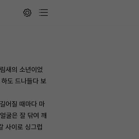
차림새의 소년이었
, 하도 드나들다 보
 길어질 때마다 마
얼굴은 잘 닦여 깨
리칼 사이로 싱그럽