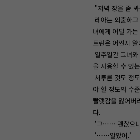
"저녁 장을 좀 
레아는 외출하고 
녀에게 어딜 가는
트린은 어쩐지 얄
일주일간 그녀와 
을 사용할 수 있
서투른 것도 정도
야 할 정도의 수
빨랫감을 잃어버리
다.
'그…… 괜찮으니
'……알았어.'