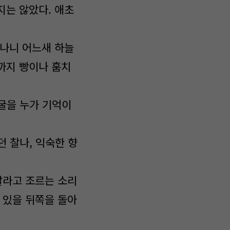
지는 않았다. 애초
 나니 어느새 하늘
까지 빵이나 훔치
얼굴을 누가 기억이
 찰나, 익숙한 향
달라고 조르는 소리
 있을 뒤쪽을 돌아