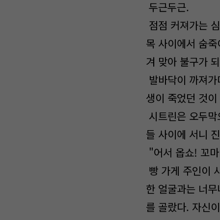
두근두근.
점점 커져가는 심
목 사이에서 숨죽
겨 맞아 불구가 
발바닥이 까져가며 
생이 죽었던 것이 
시트린은 오두막으
들 사이에 서니 
"어서 옵쇼! 꼬마
빵 가게 주인이 
한 얼굴과는 너무
를 골랐다. 자신이