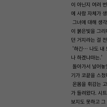
이 아닌지 여러 
에 사람 자체가 
그녀에 대해 생각
이 붉은빛을 그리
던 거지라는 걸 
'하긴… 나도 내
나 하겠냐마는.'
돌아가서 널어놓았
기가 코끝을 스쳤
온몸을 휘감는 고
가 들려왔다. 시
보지도 못하고 그 