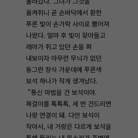
올라갔다. 그녀가 그것을
움켜쥐니 곧 손바닥에서 환한
푸른 빛이 손가락 사이로 뿜어져
나왔다. 얼마 후 빛이 잦아들고
레아가 쥐고 있던 손을 펴
내보이자 아무런 무늬가 없던
동그란 장식 가운데에 푸른색
보석 하나가 작게 생겨났다.
"통신 마법을 건 보석이야.
목걸이를 톡톡톡, 세 번 건드리면
나랑 연결이 돼. 다만 보석이
작아서, 내 거랑은 다르게 보석을
통해 들리는 내 목소리가 주변에