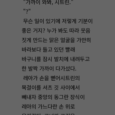
"가까이 와봐, 시트린."
"?"
무슨 일이 있기에 저렇게 기분이
좋은 거지? 누가 봐도 따라 웃음
짓게 만드는 맑은 얼굴을 가만히
바라보다 들고 있던 빨래
바구니를 잠시 발치에 내려두고
한 발짝 가까이 다가섰다.
레아가 손을 뻗어시트린의
목걸이를 셔츠 깃 사이에서
빼내자 중앙의 동그란 장식이
레아의 가느다란 손 위로