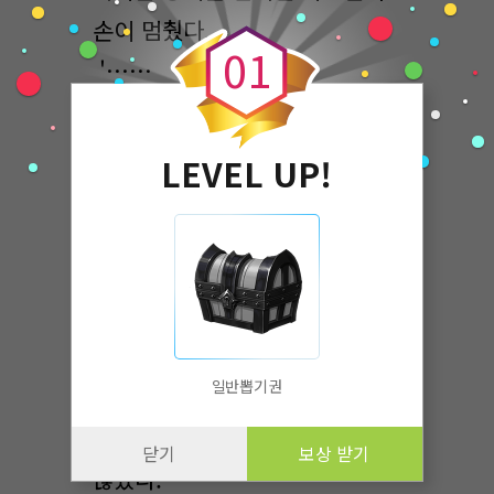
0
손이 멈췄다.
0
1
'……
인간은 자신과 다른 것을 보면 처
음에는 배척하고, 나중에는 그걸
LEVEL UP!
통제하고 싶어 해.'
그렇다면 그녀 또한
사람들에게서 공포 어린 시선을
받은 적이 있었을까? 처음
만났을 때부터 줄곧 밝은 모습만
일반뽑기권
보여주던 그녀였기에 좀처럼
공포의 대상이라는 상상이 가질
닫기
보상 받기
않았다.