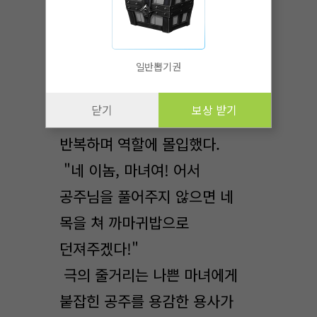
인형사의 긴박한 목소리가
등장한 검은 머리 용사
인형에게로 시선을 끌게 했다.
일반뽑기권
인형사는 남자인데도 목소리가
닫기
보상 받기
가늘어졌다가 다시 굵어지기를
반복하며 역할에 몰입했다.
"네 이놈, 마녀여! 어서
공주님을 풀어주지 않으면 네
목을 쳐 까마귀밥으로
던져주겠다!"
극의 줄거리는 나쁜 마녀에게
붙잡힌 공주를 용감한 용사가