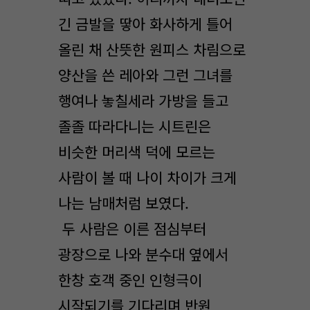
긴 금발을 땋아 화사하게 틀어
올린 채 산뜻한 원피스 차림으로
양산을 쓴 레아와 그런 그녀를
행여나 놓칠세라 가방을 들고
졸졸 따라다니는 시트린은
비슷한 머리색 덕에 모르는
사람이 볼 때 나이 차이가 크게
나는 남매처럼 보였다.
두 사람은 이른 점심부터
광장으로 나와 분수대 옆에서
한창 호객 중인 인형극이
시작되기를 기다리며 반원