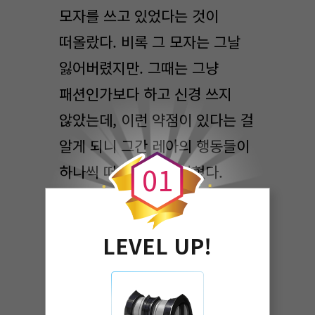
모자를 쓰고 있었다는 것이
떠올랐다. 비록 그 모자는 그날
잃어버렸지만. 그때는 그냥
패션인가보다 하고 신경 쓰지
않았는데, 이런 약점이 있다는 걸
0
알게 되니 그간 레아의 행동들이
0
1
하나씩 떠올라 눈에 밟혔다.
"시작하려나 봐."
의미 없이 제 신발 끝을
LEVEL UP!
바라보며 습관처럼 생각에 빠져
있다가 문득 옆에서 들린 레아의
목소리에 고개를 들었다.