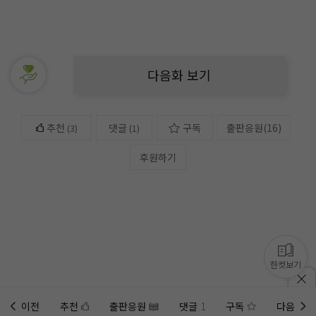
다음화 보기
추천
댓글
구독
출판응원
(
16
)
(
3
)
(1)
후원하기
한컷보기
이전
추천
출판응원
댓글
1
구독
다음
홈에
미노벨 웹
추가하기
미노벨 앱
설치하기