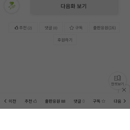
다음화 보기
추천
댓글
구독
출판응원
(
16
)
(
2
)
(0)
후원하기
한컷보기
이전
추천
출판응원
댓글
0
구독
다음
홈에
미노벨 웹
추가하기
미노벨 앱
설치하기
사이트에 게시된 컨텐츠는 저작권자의 권리가 있는 컨텐츠로서 무단 복제, 전송, 수정, 배포는 법적 처
벌을 받을 수 있습니다.