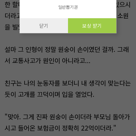
한 할머니가 원숭이 손이라며 인형을 팔고 있으시
일반뽑기권
더라고 꽤 흥미가 가서 구매를 했지. 그리고 소원
닫기
보상 받기
을 빌었어. 22억을 달라고"
설마 그 인형이 정말 원숭이 손이였던 걸까. 그래
서 교통사고가 원인이 아니라고...
친구는 나의 눈동자를 보더니 내 생각이 맞는다는
듯이 고개를 끄덕이며 입을 열었다.​
"맞아. 그게 진짜 원숭이 손이더라 부모님 돌아가
시고 들어온 보험금이 정확히 22억이더라."