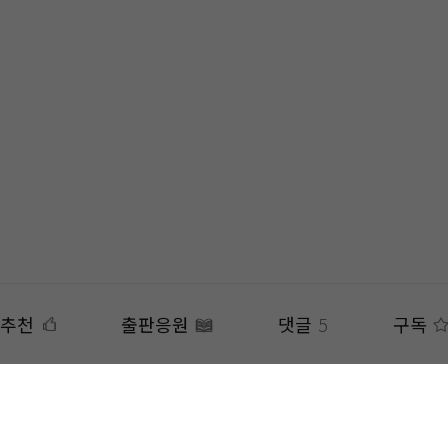
추천
출판응원
댓글
5
구독