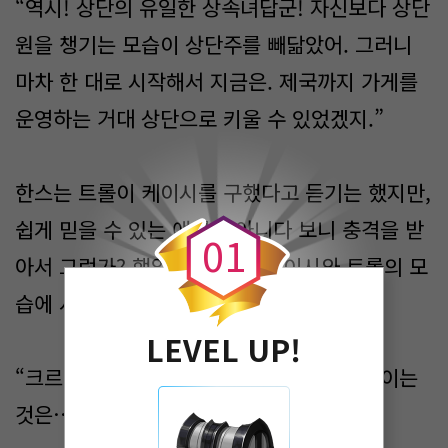
“역시! 상단의 유일한 상속녀답군! 자신보다 상단
원을 챙기는 모습이 상단주를 빼닮았어. 그러니
마차 한 대로 시작해서 지금은. 제국까지 가게를
운영하는 거대 상단으로 키울 수 있었겠지.”
0
한스는 트롤이 케이시를 구했다고 듣기는 했지만,
쉽게 믿을 수 있는 얘기가 아니다 보니 충격을 받
0
1
아서 그런가? 했었지만, 지금 케이시와 트롤의 모
습에 사실임을 알 수 있었다.
LEVEL UP!
“크르르?” (낮에 그 여자 아이군! 고개를 숙이는
것은…. 복종의 의미인가?)