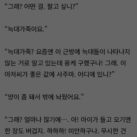
“그래? 어떤 걸. 팔고 싶니?”
“늑대가죽이요.”
“늑대가죽? 요즘엔 이 근방에 늑대들이 나타나지
않는 거로 알고 있는데 용케 구했구나! 그래. 이
아저씨가 좋은 값에 사주마. 어디에 있니?”
“양이 좀 돼서 밖에 놔뒀어요.”
“그래? 얼마나 많기에…. 아! 아이가 들고 오기엔
한 장도 버겁지. 하하하! 미안하구나. 무시한 건