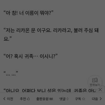
“아 참! 너 이름이 뭐야?”
“저는 리카온 문 이구요. 리카라고, 불러 주심 돼
요.”
“어? 혹시 귀족… 이시니?”
“... ...”
한컷보기
“아니요. 어쩌다 보니 성은 있는데, 귀족은 아니
니 편하게 리카라고 불러주세요.”
이전
추천
출판응원
댓글
0
구독
다음
홈에
미노벨 웹
추가하기
미노벨 앱
설치하기