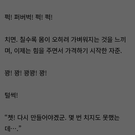
퍽! 퍼버벅! 퍽! 퍽!
치면. 칠수록 몸이 오히려 가벼워지는 것을 느끼
며, 이제는 힘을 주면서 가격하기 시작한 자준.
꽝! 꽝! 꽝꽝! 꽝!
털썩!
“쳇! 다시 만들어야겠군. 몇 번 치지도 못했는
데….”