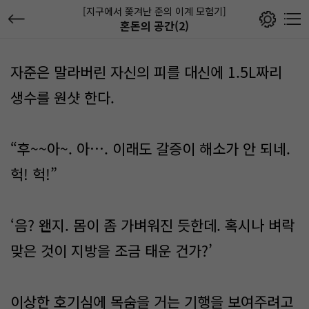
[지구에서 쫒겨난 준의 이계 모험기]
혼돈의 공간(2)
자준은 말라버린 자신의 피를 대신에 1.5L짜리
생수를 원샷 한다.
“후~~아~. 아…. 이래도 갈증이 해소가 안 되네.
헉! 헉!”
‘음? 왠지. 몸이 좀 가벼워진 듯한데. 혹시나 벼락
맞은 것이 지방을 조금 태운 건가?’
이상한 호기심에 목숨을 거는 기행을 보여주려고