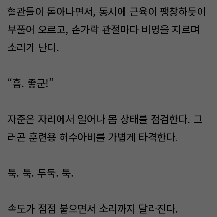
혈관들이 돋아나면서, 동시에 근육이 팽창하듯이
부풀어 오르고, 손가락 관절마다 비명을 지르며
소리가 난다.
“흠. 좋군!”
자준은 자리에서 일어나 몸 상태를 점검한다. 그
러곤 훈련용 허수아비를 가볍게 타격한다.
툭. 툭. 투둑. 툭.
속도가 점점 붙으면서 소리까지 달라진다.