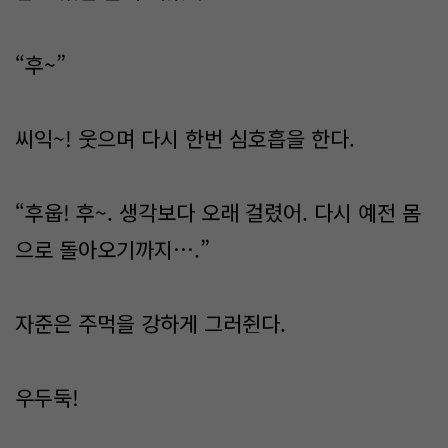
“후~”
씨익~! 웃으며 다시 한번 심호흡을 한다.
“후웁! 후~. 생각보다 오래 걸렸어. 다시 예전 몸
으로 돌아오기까지….”
자준은 주먹을 강하게 그러쥔다.
우두둑!