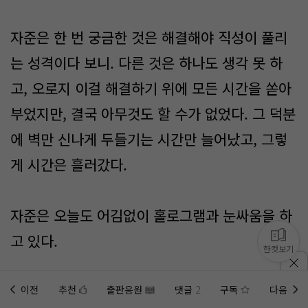
자준은 한 번 궁금한 것은 해결해야 직성이 풀리
는 성격이다 보니. 다른 것은 하나도 생각 못 하
고, 오로지 이걸 해결하기 위에 모든 시간을 쏟아
부었지만, 결국 아무것도 할 수가 없었다. 그 덕분
에 벽만 신나게 두들기는 시간만 늘어났고, 그렇
게 시간은 흘러갔다.
자준은 오늘도 어김없이 홀로그램과 눈싸움을 하
고 있다.
한컷보기
치리링~!
이전
추천
출판응원
댓글
2
구독
다음
홈에
미노벨 웹
추가하기
미노벨 앱
설치하기