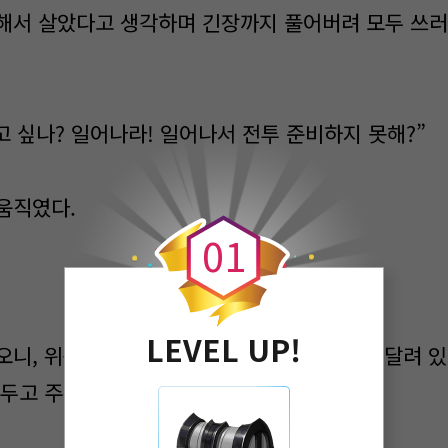
해서 살았다고 생각하며 긴장까지 풀어버려 모두 쓰러
고 싶나? 일어나라! 일어나서 전투 준비하지 못해?”
0
움직였다.
0
1
LEVEL UP!
오니, 위쪽에서 신음이 들렸다. 고개를 들어 매달려 
거두고 주위를 살핀다.