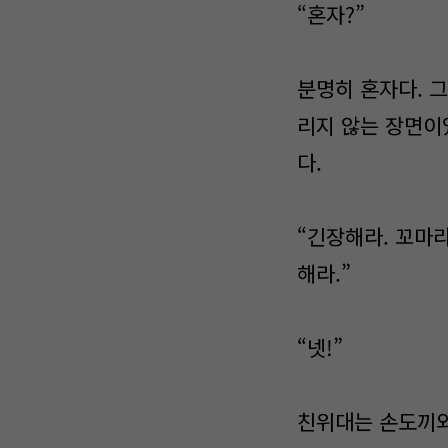
“혼자?”
분명히 혼자다. 그
리지 않는 장면이
다.
“긴장해라. 꼬마
해라.”
“넷!”
친위대는 손도끼와