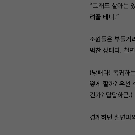
“그래도 살아는 있
려줄 테니.”
조원들은 부들거리
벅찬 상태다. 철
(낭패다! 복귀하는
떻게 할까? 우선 
건가? 답답하군.)
경계하던 철면피의