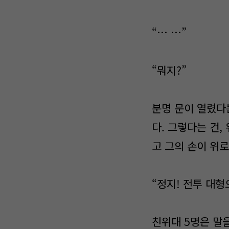
“… …”
“뭐지?”
분명 문이 열렸다는
다. 그렇다는 건
고 그의 손이 위로
“정지! 전투 대형
친위대 5명은 말