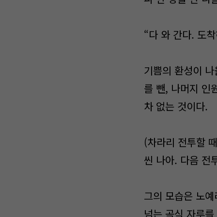
“다 와 간다. 도
기쁨의 환성이 나
를 뺀, 나머지 
차 없는 것이다.
(차라리 전투할 때
씬 나아. 다음 전
그의 모습은 노예
넘는 곡식 자루를