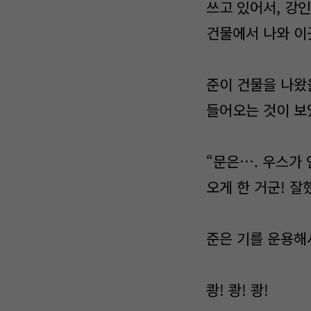
쓰고 있어서, 강
건물에서 나와 이
준이 건물을 나왔을
들어오는 것이 보
“문은…. 우스가 
오게 한 거군! 잘
준은 기를 운용해
쾅! 쾅! 쾅!