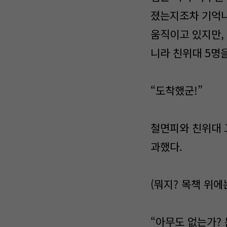
졌는지조차 기억나
움직이고 있지만, 
니라 친위대 5명을
“도착했군!”
철면피와 친위대 
과했다.
(뭐지? 목책 위에
“아무도 없는가? 