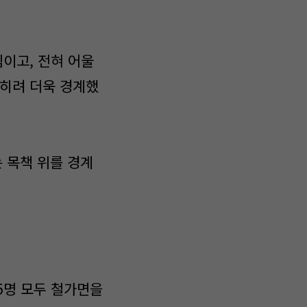
림이고, 전혀 어울
오히려 더욱 경계했
 목책 위를 경계
5명 모두 철가면을