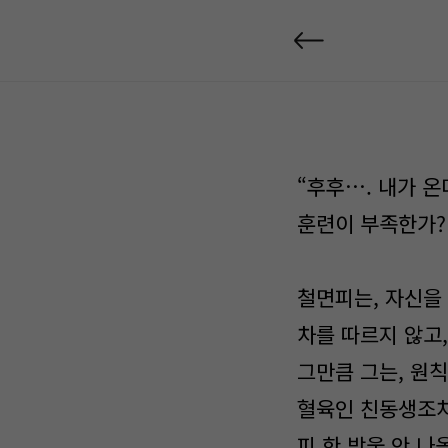
“후후…. 내가 온
훈련이 부족한가?
철면피는, 자신을
차를 따르지 않고
그만큼 그는, 원
혈육인 친동생조차
피 한 방울 안 나