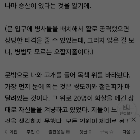
나마 승산이 있다는 것을 알기에.
(문 입구에 병사들을 배치해서 활로 공격했으면
상당한 타격을 줄 수 있었는데, 그러지 않은 걸 보
니, 병법도 모르는 오합지졸이다.)
문밖으로 나와 고개를 들어 목책 위를 바라봤다.
가장 먼저 눈에 띄는 것은 쌍도끼와 철면피가 매
달려있는 것이다. 그 위로 20명이 화살을 메긴 상
태로 자신들을 겨냥하고 있었다. 저들이 노예라는
한컷보기
것을 생각하지 못했다. 모든 인원이 제대로 된 방
어구를 갖추고 있었기 때문이다. 뒤를 돌아보니,
이전
추천
출판응원
댓글
0
구독
다음
홈에
미노벨 웹
추가하기
미노벨 앱
설치하기