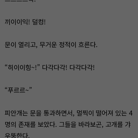
끼이이익! 덜컹!
문이 열리고, 무거운 정적이 흐른다.
“히이이힝~!” 다각다각! 다각다각!
“푸르르~”
피안개는 문을 통과하면서, 멀찍이 떨어져 있는 4
명의 존재를 보았다. 그들을 바라보곤, 고개를 갸
우뚱한다.