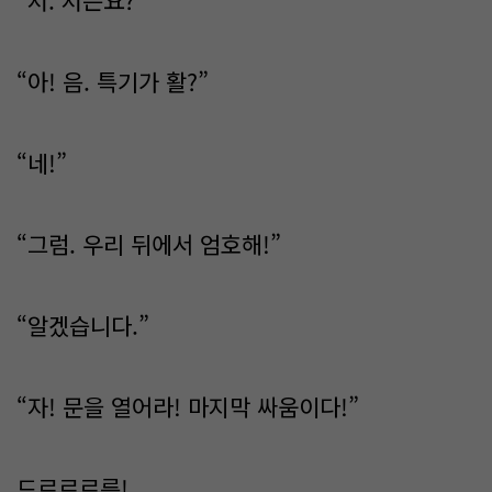
“저. 저는요?”
“아! 음. 특기가 활?”
“네!”
“그럼. 우리 뒤에서 엄호해!”
“알겠습니다.”
“자! 문을 열어라! 마지막 싸움이다!”
드르르르륵!