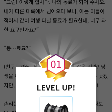
“그럼! 이렇게 합시다. 나의 동료가 되어 주시오.
내가 다른 대륙에서 넘어오다 보니, 아는 이들이
적어서 같이 여행 다닐 동료가 필요한데, 너무 과
한 요구인가요?”
0
“동…료요?”
0
1
(친구는 아닐 거고, 하인이나 노예 같은 건가? 평
생을 부려먹겠다는 뜻이구나. 죽는 것보다는 낫겠
지만, 남은 인생을 노예로 살아야 하는 건가.)
LEVEL UP!
손리는 준이 어서 말하라는 눈으로 계속 쳐다보