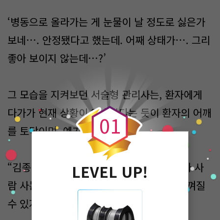
‘병동으로 올라가는 게 눈물이 날 정도로 싫은가
보네…. 안정됐다고 했는데. 어째 상태가…. 그리
좋아 보이지 않는데…?’
0
그 모습을 지켜보던 서술형 관리사는, 환자에게
다가가 현재 상황이 익숙하다는 듯이 환자의 어깨
0
1
를 토닥이며, 예기한다.
“김종수님. 두려워 않으셔도 돼요. 여기도 다 사
LEVEL UP!
람 사는 곳이에요. 폐쇄 병동이라 무섭게 느껴질
수 있지만, 금방 편안해질 겁니다.”