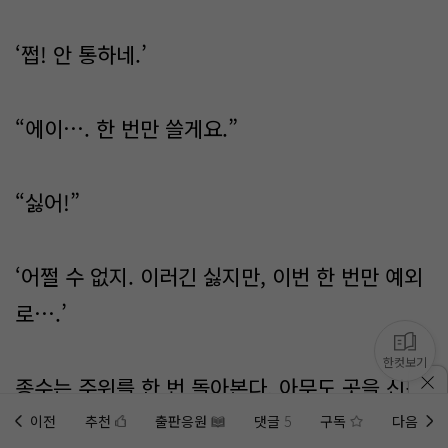
‘쩝! 안 통하네.’
“에이…. 한 번만 쓸게요.”
“싫어!”
‘어쩔 수 없지. 이러긴 싫지만, 이번 한 번만 예외
로….’
한컷보기
종수는 주위를 한 번 돌아본다. 아무도 곳을 신경
쓰지 않아 보여, 잽싸게 전화 카드를 낚아채 전화
이전
추천
출판응원
댓글
5
구독
다음
홈에
미노벨 웹
추가하기
미노벨 앱
설치하기