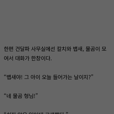
한편 건달파 사무실에선 칼치와 뱁새, 물곰이 모
여서 대화가 한창이다.
“뱁새야! 그 아이 오늘 들어가는 날이지?”
“네 물곰 형님!”