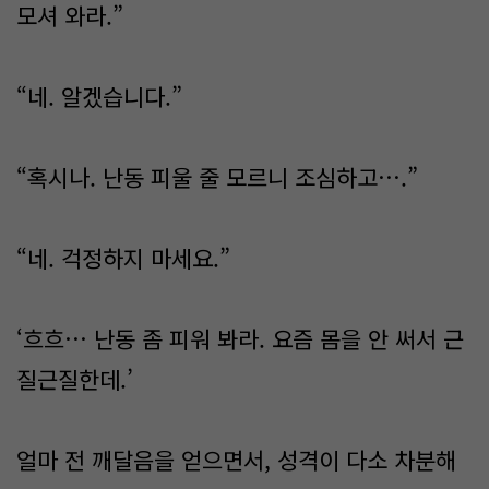
모셔 와라.”
“네. 알겠습니다.”
“혹시나. 난동 피울 줄 모르니 조심하고….”
“네. 걱정하지 마세요.”
‘흐흐… 난동 좀 피워 봐라. 요즘 몸을 안 써서 근
질근질한데.’
얼마 전 깨달음을 얻으면서, 성격이 다소 차분해