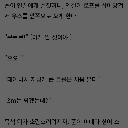
준이 인질에게 손짓하니, 인질이 로프를 잡아당겨
서 우스를 앞쪽으로 오게 한다.
“쿠르르!” (이게 뭔 짓이야!)
“오오!”
“태어나서 저렇게 큰 트롤은 처음 본다.”
“3m는 되겠는데?”
목책 위가 소란스러워지자. 준이 이때다 싶어 소