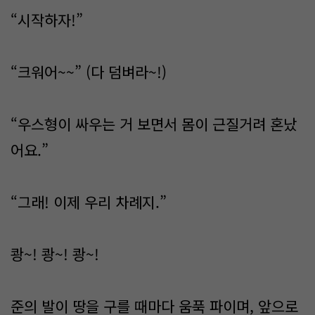
“시작하자!”
“크워어~~” (다 덤벼라~!)
“우스형이 싸우는 거 보면서 몸이 근질거려 혼났
어요.”
“그래! 이제 우리 차례지.”
쾅~! 쾅~! 쾅~!
준의 발이 땅을 구를 때마다 움푹 파이며, 앞으로