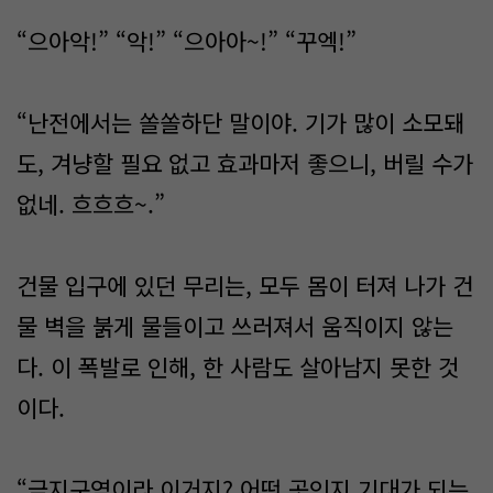
“으아악!” “악!” “으아아~!” “꾸엑!”
“난전에서는 쏠쏠하단 말이야. 기가 많이 소모돼
도, 겨냥할 필요 없고 효과마저 좋으니, 버릴 수가
없네. 흐흐흐~.”
건물 입구에 있던 무리는, 모두 몸이 터져 나가 건
물 벽을 붉게 물들이고 쓰러져서 움직이지 않는
다. 이 폭발로 인해, 한 사람도 살아남지 못한 것
이다.
“금지구역이라 이거지? 어떤 곳인지 기대가 되는