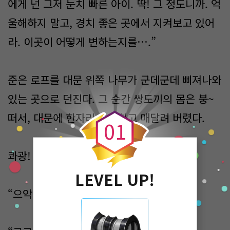
에게 넌 그저 눈치 빠른 아이. 딱! 그 정도니까. 억
울해하지 말고, 경치 좋은 곳에서 지켜보고 있어
라. 이곳이 어떻게 변하는지를….”
준은 로프를 대문 위쪽 나무가 군데군데 삐져나와
0
있는 곳으로 던진다. 그 순간 쌍도끼의 몸은 붕~
떠서, 대문에 한자리 차지하고 매달려 버렸다.
0
1
콰광! “크워어!”
LEVEL UP!
“으악!” 퍽! “으아악!”