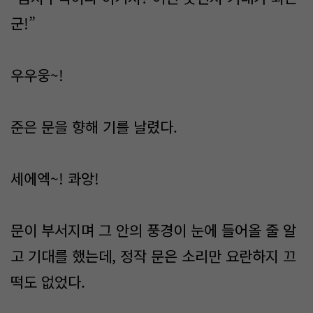
군!”
우우웅~!
준은 문을 향해 기를 날렸다.
세에엑~! 콰앙!
문이 부서지며 그 안의 풍경이 눈에 들어올 줄 알
고 기대를 했는데, 정작 문은 소리만 요란하지 끄
떡도 없었다.