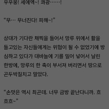
우우웅! 세에엑~! 콰광……!
“무… 무너진다! 피해~!”
상대가 기다란 채찍을 들어서 망루 위에서 활을
들고있는 자신들에게는 위협이 될 수 없었기에 방
심하고 있다가 대바늘에 기를 밀어 넣어서 날린
한방에, 망루의 한 축이 부서져 버리면서 땅으로
곤두박질치고 말았다.
“손맛은 역시 최곤데. 너무 금방 끝난다니까. 흐
흐흐~”