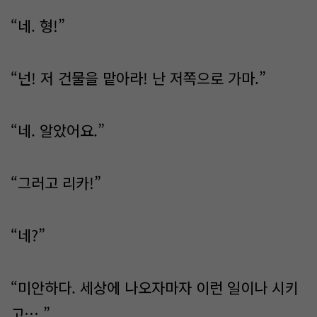
“네. 형!”
“넌! 저 건물을 맡아라! 난 저쪽으로 가마.”
“네. 알았어요.”
“그러고 리카!”
“네?”
“미안하다. 세상에 나오자마자 이런 일이나 시키
고….”