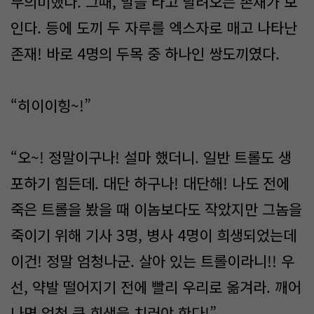
무의미했다. 그때, 말을 타고 달려오는 존재가 보
인다. 등에 도끼 두 자루를 엑스자로 매고 나타난
존재! 바로 4명의 두목 중 하나인 쌍도끼였다.
“히이이힝~!”
“오~! 정말이구나! 설마 했더니. 일반 트롤도 생
포하기 힘든데. 대단 하구나! 대단해! 나도 전에
죽은 트롤을 봤을 때 이놈보다도 작았지만 그놈을
죽이기 위해 기사 3명, 병사 4명이 희생되었는데
이건! 정말 엄청나군. 살아 있는 트롤이라니!! 우
선, 약발 떨어지기 전에 빨리 우리로 옮겨라. 깨어
나면 엄청 큰 희생을 치러야 한다!”