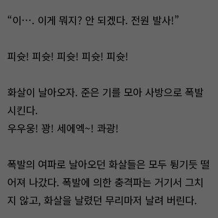
“이…. 이게 뭐지? 안 되겠다. 전원 발사!”
피슛! 피슛! 피슛! 피슛! 피슛!
화살이 날아오자. 준은 기를 모아 사방으로 폭발
시킨다.
우우웅! 꽝! 세에엑~! 콰광!
폭발의 여파로 날아오던 화살들은 모두 튕기듯 떨
어져 나갔다. 폭발에 의한 충격파는 거기서 그치
지 않고, 화살을 날렸던 무리마저 날려 버린다.