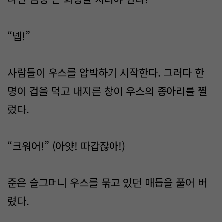
“넵!”
사람들이 우스를 압박하기 시작한다. 그러다 한
명이 겁을 먹고 내지른 창이 우스의 종아리를 찔
렀다.
“크워어!” (아얏! 따갑잖아!)
준은 슬그머니 우스를 묶고 있던 매듭을 풀어 버
렸다.