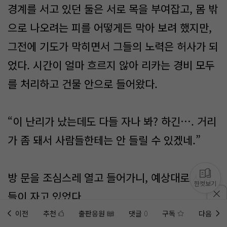
경계를 서고 있던 둘은 서로 목을 부여잡고, 몸 밖
으로 나오려는 피를 어떻게든 막아 보려 했지만,
그전에 기도가 막히면서 그들의 노력은 허사가 되
었다. 시간이 얼마 흐르지 않아 리카는 경비 모두
를 처리하고 건물 안으로 들어왔다.
“이 난리가 났는데도 다들 자나 봐? 하긴…. 거리
가 좀 돼서 사람들한테는 안 들릴 수 있겠네.”
방 문을 조심스레 열고 들어가니, 예상대로 사람
한컷보기
들이 자고 있었다.
이전
추천
출판응원
댓글
0
구독
다음
홈에
미노벨 웹
추가하기
미노벨 앱
설치하기