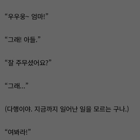
“우우웅~ 엄마!”
“그래! 아들.”
“잘 주무셨어요?”
“그래...”
(다행이야. 지금까지 일어난 일을 모르는 구나.)
“여봐라!”