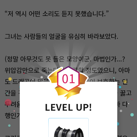
“저 역시 어떤 소리도 듣지 못했습니다.”
그녀는 사람들의 얼굴을 유심히 바라보았다.
0
(정말 아무것도 못 들은 모양이군. 마법인가...?
위압감만으로 죽는다고 생각할 정도였으니, 아마
0
1
도 드래곤이 맞을 것이다. 드래곤이 보호하는 인
간을 건드려 봐야 좋을 건 없지. 내가 무릎을 꿇고
두려움에 떠는 모습을 보이지 않은 게 그나마 다
LEVEL UP!
행인가...)