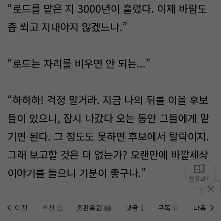
“로드를 맡은 지 3000년이 흘렀다. 이제 바람도
좀 쐬고 지내야지 않겠느냐.”
“로드는 자리를 비우면 안 되는...”
“하하하! 걱정 말거라. 지금 나의 뒤를 이을 후보
들이 있으니, 잠시 나갔다 오는 동안 그들에게 맡
기면 된다. 그 정도도 못하면 후보에서 탈락이지.
그래 보고할 것은 더 없는가? 오랜만에 바깥세상
이야기를 들으니 기분이 좋구나.”
한컷보기
“아~! 어찌 보면, 지금까지 말한 것 보다 더 크게
이전
추천
출판응원
댓글
1
구독
다음
홈에
미노벨 웹
추가하기
미노벨 앱
설치하기