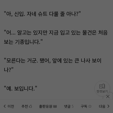
"아, 신입. 자네 슈트 다룰 줄 아나?"
"어... 알고는 있지만 지금 입고 있는 물건은 처음
보는 기종입니다."
"모른다는 거군. 됐어, 앞에 있는 큰 나사 보이
나?"
"예. 보입니다."
한컷보기
"안면 보호구 고정 나사야. 삽날로 돌려서 뺄 수
이전
추천
출판응원
댓글
5
구독
다음
홈에
미노벨 웹
추가하기
미노벨 앱
설치하기