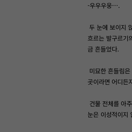
-우우우웅….
두 눈에 보이지 
흐르는 발구르기의
금 흔들었다.
미묘한 흔들림은 
곳이라면 어디든지
건물 전체를 아주
눈은 이성적이지 