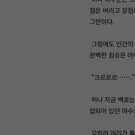
점은 버리고 장점
그만이다.
그럼에도 인간의 
완벽한 짐승은 아
“크르르르…….”
허나 지금 백호는
압되어 있던 야수
오히려 머리가 뚫