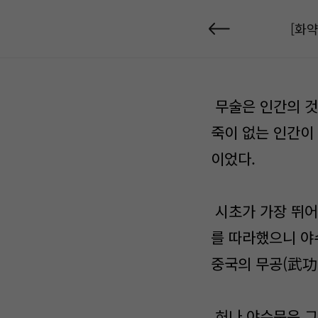
[화약
무술은 인간의 것
죽이 없는 인간이
이었다.
시초가 가장 뛰어
를 따라했으니 야
중국의 무공(武功
허나 야수문은 그