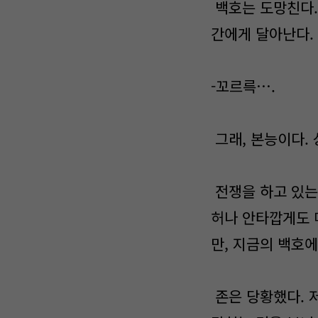
백호는 도망친다.
간에게 달아난다.
-꼬르륵….
그래, 본능이다.
전쟁을 하고 있는
허나 안타깝게도 
만, 지금의 백호에
존은 당황했다. 