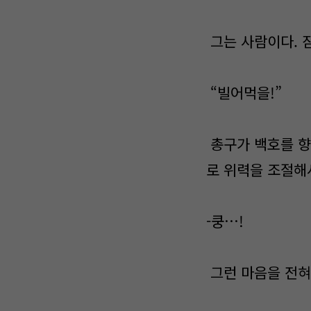
그는 사람이다. 
“빌어먹을!”
총구가 백호를 향
로 위력을 조절해
-쿵…!
그런 마음을 전혀