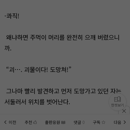
-콰직!
왜냐하면 주먹이 머리를 완전히 으깨 버렸으니
까.
“괴…. 괴물이다! 도망쳐!”
그나마 빨리 발견하고 먼저 도망가고 있던 자는
서둘러서 위치를 벗어난다.
한컷보기
망원경으로 정찰을 하고 있던 곳 근처에는 저 멀
이전
추천
출판응원
댓글
0
구독
다음
홈에
미노벨 웹
추가하기
미노벨 앱
설치하기