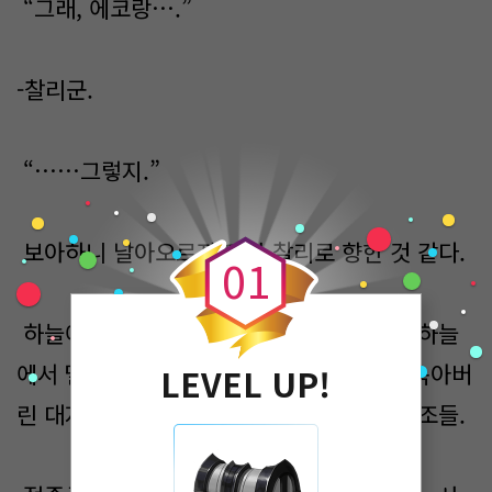
“그래, 에코랑….”
-찰리군.
“……그렇지.”
0
보아하니 날아오르자 마자 찰리로 향한 것 같다.
0
1
하늘에서 바라본 찰리의 형체는 처참했다. 하늘
에서 떨어진 네이팜, 검게 탄 시체, 고열에 녹아버
LEVEL UP!
린 대지, 이리저리 휘어져 있는 비행선의 골조들.