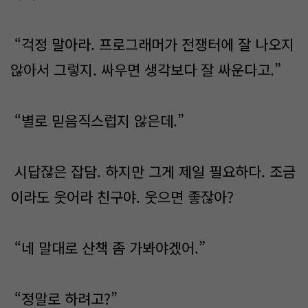
“걱정 말아라. 프로그래머가 전쟁터에 잘 나오지
않아서 그렇지. 싸우면 생각보다 잘 싸운다고.”
“별로 믿음직스럽지 않은데.”
시답잖은 잡담. 하지만 그게 제일 필요하다. 조금
이라도 웃어라 친구야. 웃으면 좋잖아?
“네 말대로 산책 좀 가봐야겠어.”
“정말로 하려고?”