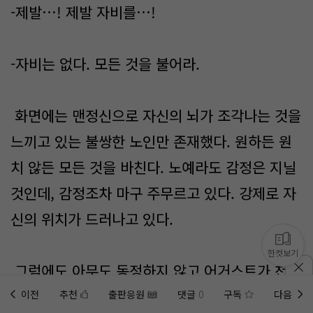
-제발…! 제발 자비를…!
-자비는 없다. 모든 것을 불어라.
화면에는 맨정신으로 자신의 뇌가 조각나는 것을
느끼고 있는 불쌍한 노인만 존재했다. 원하든 원
치 않든 모든 것을 바친다. 노예라도 감정은 지닐
것인데, 감정조차 마구 주무르고 있다. 강제로 자
신의 위치가 드러나고 있다.
한컷보기
그럼에도 아무도 동정하지 않고 어거스트가 천천
히 한 사람을 천천히 조리하는 장면을 지켜보았
이전
추천
출판응원
댓글
0
구독
다음
홈에
미노벨 웹
추가하기
미노벨 앱
설치하기