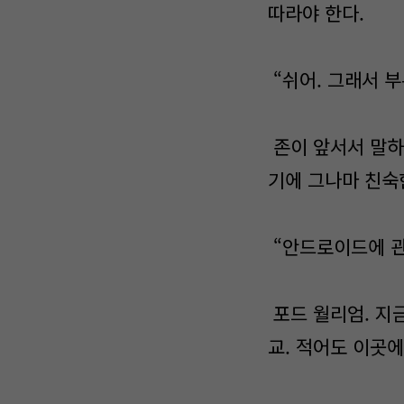
따라야 한다.
“쉬어. 그래서 부
존이 앞서서 말하
기에 그나마 친숙
“안드로이드에 관
포드 월리엄. 지
교. 적어도 이곳에