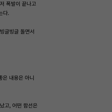
 저 폭발이 끝나고
는다.
 빙글빙글 돌면서
좋은 내용은 아니
났고, 어떤 함선은