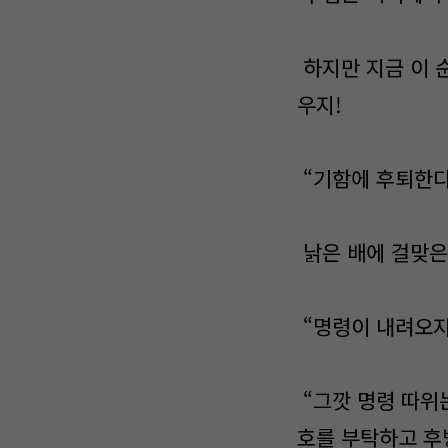
하지만 지금 이 
우지!
“기함에 후퇴한다
낡은 배에 걸맞은
“명령이 내려오지
“그깟 명령 따위는
호를 부탁하고 후