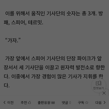
이를 위해서 움직인 기사단의 숫자는 총 3개. 방
패, 스피어, 테르밋.
“가자.”
가장 앞에서 스피어 기사단의 단장 파이크가 앞
장서서 세 기사단을 이끌고 원자력 발전소로 향한
다. 이중에서 가장 경험이 많은 기사가 지휘를 한
다.
한컷보기
콘크리트 도로를 따라서, 나무를 땔감으로 쓰려
이전
추천
출판응원
댓글
0
구독
다음
홈에
미노벨 웹
추가하기
미노벨 앱
설치하기