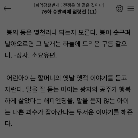
[화약강철번개 : 전쟁은 엿 같은 짓이다]
76화 슈발리에 점령전 (11)
붕의 등은 몇천리나 되는지 모른다. 붕이 솟구펴
날아오르면 그 날개는 하늘에 드리운 구름 같으
니. -장자. 소요유편.
어린아이는 할머니의 옛날 옛적 이야기를 듣고
자란다. 말을 잘 듣는 아이는 왕자와 공주가 행복
하게 살았다는 해피엔딩을, 말을 듣지 않는 아이
는 나쁜 괴수가 잡아간다는 무서운 이야기를 해준
다.