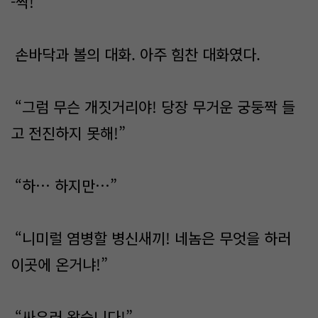
-짝!
손바닥과 볼의 대화. 아주 힘찬 대화였다.
“그럼 무슨 개짓거리야! 당장 무거운 궁둥짝 들
고 전진하지 못해!”
“하… 하지만…”
“니미럴 염병할 병신새끼! 네놈은 무엇을 하러
이곳에 온거냐!”
“싸우러 왔습니다!”