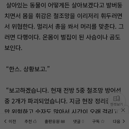
살아있는 동물이 어떻게든 살아보겠다고 발버둥
치면서 몸을 휘감은 철조망을 이리저리 휘두러면
서 위협한다. 멀리서 총을 쏴서 머리를 맞춘다. 그
러면 다행이다. 온몸이 벌집이 된 사슴이나 곰도
보인다.
“한스. 상황보고.”
“보고하겠습니다. 현재 전방 5중 철조망 방어선
중 2개가 파괴되었습니다. 지금 현장 정리중이지
한컷보기
만 위험하고 숫자도 많아서 시간이 오래 걸리고
있습니다.”
이전
추천
출판응원
댓글
0
구독
다음
홈에
미노벨 웹
추가하기
미노벨 앱
설치하기